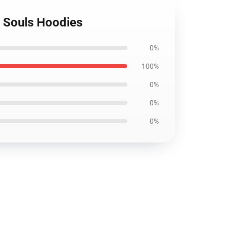
 Souls Hoodies
0%
100%
0%
0%
0%