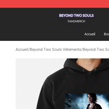
Beyond Two Souls Shop - Official Beyond Two Souls 
Accueil
Bou
Accueil
/
Beyond Two Souls Vêtements
/
Beyond Two So