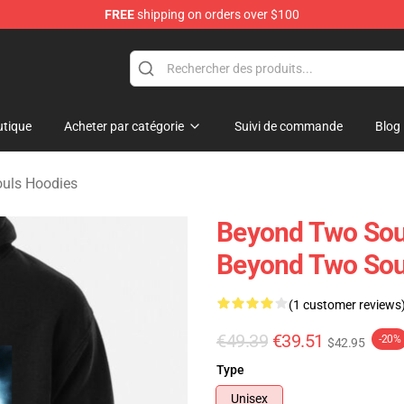
FREE
shipping on orders over $100
Merchandise Store
tique
Acheter par catégorie
Suivi de commande
Blog
uls Hoodies
Beyond Two Sou
Beyond Two Sou
(1 customer reviews
€49.39
€39.51
-20%
$42.95
Type
Unisex