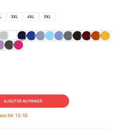
L
3XL
4XL
5XL
AJOUTER AU PANIER
dans
04
:
13
:
54