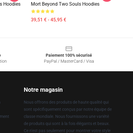
s Hoodies
Mort Beyond Two Souls Hoodies
39,51 € - 45,95 €
e
Paiement 100% sécurisé
tion
PayPal / MasterCard / Visa
Notre magasin
n
Nous offrons des produits de haute qualité qui
sont spécifiquement conçus par notre équipe de
ement
classe mondiale. Nous fournissons une variété
de produits qui sont à la fois élégants et beaux.
Ce n'est pas seulement pour montrer votre style