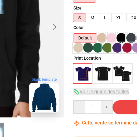
Size
S
M
L
XL
2X
Color
Default
Print Location
blank template
Voir le guide des tailles
Quantity
Cette vente se termine 