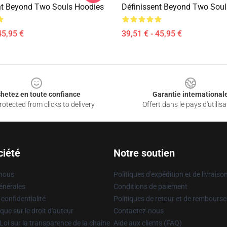
nt Beyond Two Souls Hoodies
Définissent Beyond Two Soul
45,95 €
39,51 € - 45,95 €
hetez en toute confiance
Garantie international
otected from clicks to delivery
Offert dans le pays d'utilisa
ciété
Notre soutien
 nous
Politiques d'expédition et de livraiso
énérales
Conditions de paiement
 confidentialité
Politiques de retour et de rembours
que sur le droit d'auteur
Contactez-nous
Loi sur la transparence de la chaîne
Aide aux clients (FAQ)