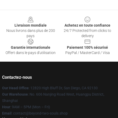
Footer
Livraison mondiale
Achetez en toute confiance
Nous livrons dans plus de 200
24/7 Protected from clicks to
pays
delivery
Garantie internationale
Paiement 100% sécurisé
Offert dans le pays d'utilisation
PayPal / MasterCard / Visa
Contactez-nous
Our Head Office
: 12820 High Bluff Dr, San Diego, CA 92130
Our Warehouse
: No. 606 Nanjing Road West, Huangpu District,
Shanghai
Hour
: 9AM – 5PM (Mon – Fri)
Email
: contact@beyond-two-souls.shop