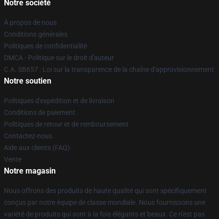
Notre société
À propos de nous
Conditions générales
Politiques de confidentialité
DMCA - Politique sur le droit d'auteur
C.A. SB657 : Loi sur la transparence de la chaîne d'approvisionnement
Notre soutien
Politiques d'expédition et de livraison
Conditions de paiement
Politiques de retour et de remboursement
Contactez-nous
Aide aux clients (FAQ)
Vente
Notre magasin
Nous offrons des produits de haute qualité qui sont spécifiquement
conçus par notre équipe de classe mondiale. Nous fournissons une
variété de produits qui sont à la fois élégants et beaux. Ce n'est pas