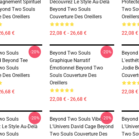
gnement Spirituel
Découvrez Le Style Au-Delà
Protect
eyond Two Souls
Beyond Two Souls
Two Sou
 Des Oreillers
Couverture Des Oreillers
Oreiller
26,68 €
22,08 € - 26,68 €
22,08 € 
-20%
-20%
wo Souls
Beyond Two Souls
Beyond
d Beyond Tee
Graphique Narratif
L'esthé
wo Souls
Émotionnel Beyond Two
Jodie B
 Des Oreillers
Souls Couverture Des
Couvertu
Oreillers
26,68 €
22,08 € 
22,08 € - 26,68 €
-20%
-20%
wo Souls
Beyond Two Souls Vibe De
Beyond 
 Le Style Au-Delà
L'Univers David Cage Beyond
L'Unive
wo Souls
Two Souls Couverture Des
Two Sou