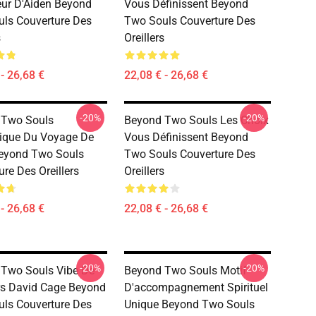
eur D'Aiden Beyond
Vous Définissent Beyond
ls Couverture Des
Two Souls Couverture Des
s
Oreillers
- 26,68 €
22,08 € - 26,68 €
-20%
-20%
 Two Souls
Beyond Two Souls Les Choix
tique Du Voyage De
Vous Définissent Beyond
eyond Two Souls
Two Souls Couverture Des
re Des Oreillers
Oreillers
- 26,68 €
22,08 € - 26,68 €
-20%
-20%
Two Souls Vibe De
Beyond Two Souls Motif
rs David Cage Beyond
D'accompagnement Spirituel
ls Couverture Des
Unique Beyond Two Souls