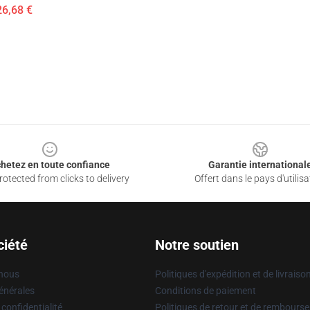
26,68 €
hetez en toute confiance
Garantie international
otected from clicks to delivery
Offert dans le pays d'utilisa
ciété
Notre soutien
 nous
Politiques d'expédition et de livraiso
énérales
Conditions de paiement
 confidentialité
Politiques de retour et de rembours