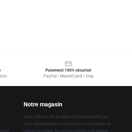
e
Paiement 100% sécurisé
tion
PayPal / MasterCard / Visa
Notre magasin
n
Nous offrons des produits de haute qualité qui
sont spécifiquement conçus par notre équipe de
ement
classe mondiale. Nous fournissons une variété