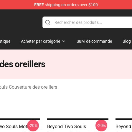
FREE
shipping on orders over $100
Merchandise Store
tique
Acheter par catégorie
Suivi de commande
Blog
es oreillers
ls Couverture des oreillers
-20%
-20%
o Souls Motif
Beyond Two Souls
Beyond 