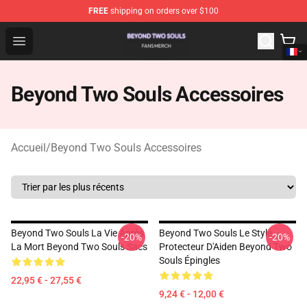
FREE
shipping on orders over $100
Beyond Two Souls Shop - Official Beyond Two Souls Me
Open menu
Beyond Two Souls Accessoires
Accueil
/
Beyond Two Souls Accessoires
Beyond Two Souls La Vie Après
Beyond Two Souls Le Style
-20%
-20%
La Mort Beyond Two Souls Sacs
Protecteur D'Aiden Beyond Two
Souls Épingles
22,95 € - 27,55 €
9,24 € - 12,00 €