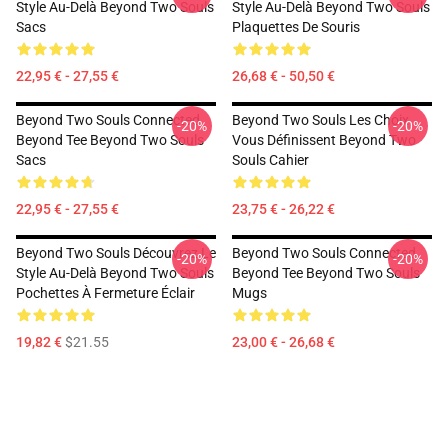
Style Au-Delà Beyond Two Souls
Style Au-Delà Beyond Two Souls
Sacs
Plaquettes De Souris
22,95 € - 27,55 €
26,68 € - 50,50 €
Beyond Two Souls Connected
Beyond Two Souls Les Choix
-20%
-20%
Beyond Tee Beyond Two Souls
Vous Définissent Beyond Two
Sacs
Souls Cahier
22,95 € - 27,55 €
23,75 € - 26,22 €
Beyond Two Souls Découvrez Le
Beyond Two Souls Connected
-20%
-20%
Style Au-Delà Beyond Two Souls
Beyond Tee Beyond Two Souls
Pochettes À Fermeture Éclair
Mugs
19,82 €
$21.55
23,00 € - 26,68 €