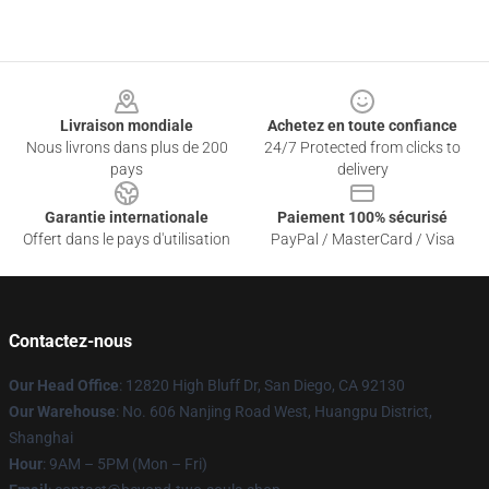
Footer
Livraison mondiale
Achetez en toute confiance
Nous livrons dans plus de 200
24/7 Protected from clicks to
pays
delivery
Garantie internationale
Paiement 100% sécurisé
Offert dans le pays d'utilisation
PayPal / MasterCard / Visa
Contactez-nous
Our Head Office
: 12820 High Bluff Dr, San Diego, CA 92130
Our Warehouse
: No. 606 Nanjing Road West, Huangpu District,
Shanghai
Hour
: 9AM – 5PM (Mon – Fri)