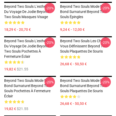
Beyond Two Souls L'esthétique
Beyond Two Souls Mode De
-20%
-20%
Du Voyage De Jodie Beyond
Bond Surnaturel Beyond Two
Two Souls Masques Visage
Souls Épingles
18,29 € - 20,70 €
9,24 € - 12,00 €
Beyond Two Souls L'esthétique
Beyond Two Souls Les Choix
-20%
-20%
Du Voyage De Jodie Beyond
Vous Définissent Beyond Two
Two Souls Pochettes À
Souls Plaquettes De Souris
Fermeture Éclair
26,68 € - 50,50 €
19,82 €
$21.55
Beyond Two Souls Mode De
Beyond Two Souls Mode De
-20%
-20%
Bond Surnaturel Beyond Two
Bond Surnaturel Beyond Two
Souls Pochettes À Fermeture
Souls Plaquettes De Souris
Éclair
26,68 € - 50,50 €
19,82 €
$21.55