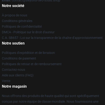
Email
: contact@beyond-two-souls.shop
Notre société
À propos de nous
Conditions générales
Politiques de confidentialité
DMCA - Politique sur le droit d'auteur
C.A. SB657 : Loi sur la transparence de la chaîne d'approvisionnement
Notre soutien
Politiques d'expédition et de livraison
Conditions de paiement
Politiques de retour et de remboursement
Contactez-nous
Aide aux clients (FAQ)
Vente
Notre magasin
Nous offrons des produits de haute qualité qui sont spécifiquement
conçus par notre équipe de classe mondiale. Nous fournissons une