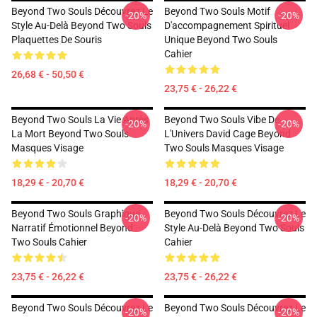
Beyond Two Souls Découvrez Le
Beyond Two Souls Motif
-20%
-20%
Style Au-Delà Beyond Two Souls
D'accompagnement Spirituel
Plaquettes De Souris
Unique Beyond Two Souls
Cahier
26,68 € - 50,50 €
23,75 € - 26,22 €
Beyond Two Souls La Vie Après
Beyond Two Souls Vibe De
-20%
-20%
La Mort Beyond Two Souls
L'Univers David Cage Beyond
Masques Visage
Two Souls Masques Visage
18,29 € - 20,70 €
18,29 € - 20,70 €
Beyond Two Souls Graphique
Beyond Two Souls Découvrez Le
-20%
-20%
Narratif Émotionnel Beyond
Style Au-Delà Beyond Two Souls
Two Souls Cahier
Cahier
23,75 € - 26,22 €
23,75 € - 26,22 €
Beyond Two Souls Découvrez Le
Beyond Two Souls Découvrez Le
-20%
-20%