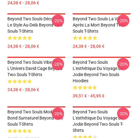
24,38 € - 28,06 €
Beyond Two Souls Découvrez
Beyond Two Souls La Vie
-20%
-20%
Le Style Au-Delà Beyond Two
Après La Mort Beyond Two
Souls T-Shirts
Souls T-Shirts
24,38 € - 28,06 €
24,38 € - 28,06 €
Beyond Two Souls Vibe De
Beyond Two Souls
-20%
-20%
L'Univers David Cage Beyond
L'esthétique Du Voyage De
Two Souls T-Shirts
Jodie Beyond Two Souls
Hoodies
24,38 € - 28,06 €
39,51 € - 45,95 €
Beyond Two Souls Mode De
Beyond Two Souls
-20%
-20%
Bond Surnaturel Beyond Two
L'esthétique Du Voyage De
Souls T-Shirts
Jodie Beyond Two Souls T-
Shirts