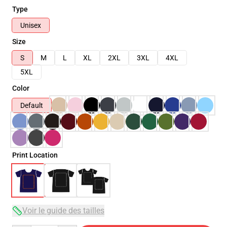
Type
Unisex
Size
S
M
L
XL
2XL
3XL
4XL
5XL
Color
Default
Print Location
Voir le guide des tailles