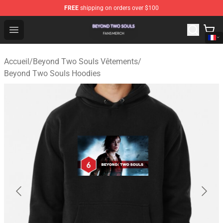
FREE
shipping on orders over $100
Beyond Two Souls Shop - Official Beyond Two Souls Me
Open menu
Accueil
/
Beyond Two Souls Vêtements
/
Beyond Two Souls Hoodies