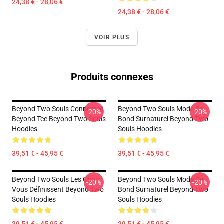
24,38 € - 28,06 €
24,38 € - 28,06 €
VOIR PLUS
Produits connexes
Beyond Two Souls Connected
Beyond Two Souls Mode De
-20%
-20%
Beyond Tee Beyond Two Souls
Bond Surnaturel Beyond Two
Hoodies
Souls Hoodies
39,51 € - 45,95 €
39,51 € - 45,95 €
Beyond Two Souls Les Choix
Beyond Two Souls Mode De
-20%
-20%
Vous Définissent Beyond Two
Bond Surnaturel Beyond Two
Souls Hoodies
Souls Hoodies