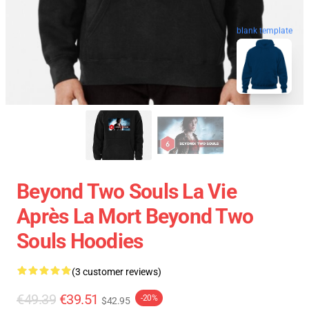
blank template
Beyond Two Souls La Vie
Après La Mort Beyond Two
Souls Hoodies
(3 customer reviews)
€49.39
€39.51
-20%
$42.95