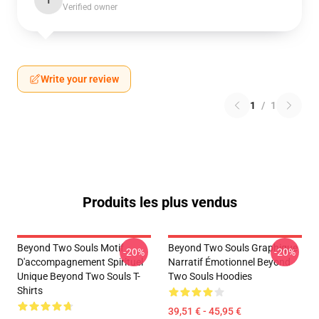
T
Verified owner
Write your review
1
/
1
Produits les plus vendus
Beyond Two Souls Motif
Beyond Two Souls Graphique
-20%
-20%
D'accompagnement Spirituel
Narratif Émotionnel Beyond
Unique Beyond Two Souls T-
Two Souls Hoodies
Shirts
39,51 € - 45,95 €