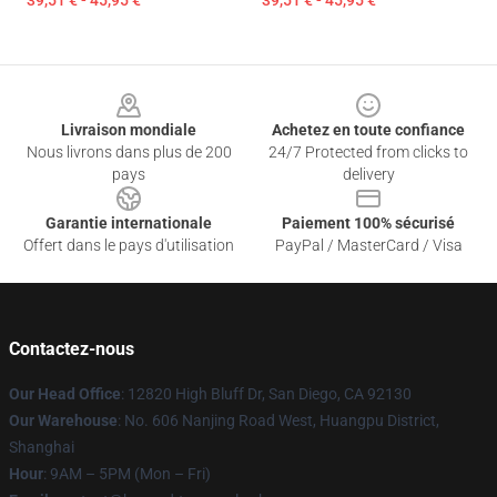
39,51 € - 45,95 €
39,51 € - 45,95 €
Footer
Livraison mondiale
Achetez en toute confiance
Nous livrons dans plus de 200
24/7 Protected from clicks to
pays
delivery
Garantie internationale
Paiement 100% sécurisé
Offert dans le pays d'utilisation
PayPal / MasterCard / Visa
Contactez-nous
Our Head Office
: 12820 High Bluff Dr, San Diego, CA 92130
Our Warehouse
: No. 606 Nanjing Road West, Huangpu District,
Shanghai
Hour
: 9AM – 5PM (Mon – Fri)