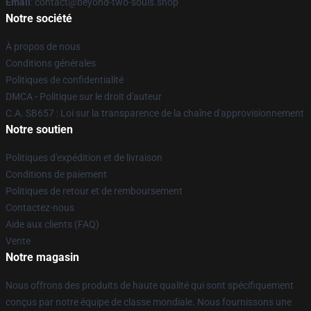
Email
: contact@beyond-two-souls.shop
Notre société
À propos de nous
Conditions générales
Politiques de confidentialité
DMCA - Politique sur le droit d'auteur
C.A. SB657 : Loi sur la transparence de la chaîne d'approvisionnement
Notre soutien
Politiques d'expédition et de livraison
Conditions de paiement
Politiques de retour et de remboursement
Contactez-nous
Aide aux clients (FAQ)
Vente
Notre magasin
Nous offrons des produits de haute qualité qui sont spécifiquement
conçus par notre équipe de classe mondiale. Nous fournissons une