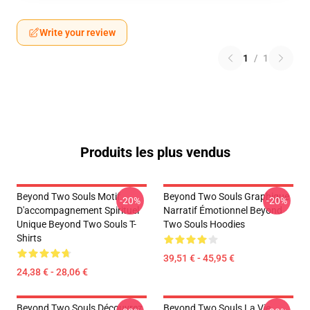
Write your review
1
/
1
Produits les plus vendus
Beyond Two Souls Motif
Beyond Two Souls Graphique
-20%
-20%
D'accompagnement Spirituel
Narratif Émotionnel Beyond
Unique Beyond Two Souls T-
Two Souls Hoodies
Shirts
39,51 € - 45,95 €
24,38 € - 28,06 €
Beyond Two Souls Découvrez
Beyond Two Souls La Vie