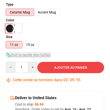
Type
Ceramic Mug
Accent Mug
Color
Size
11 oz
15 oz
Voir le guide des tailles
Quantity
AJOUTER AU PANIER
Cette vente se termine dans
02
:
09
:
54
Deliver to United States
Cost to ship:
$6.99
Standard - Order today to get by
Aug. 16 - Aug. 23