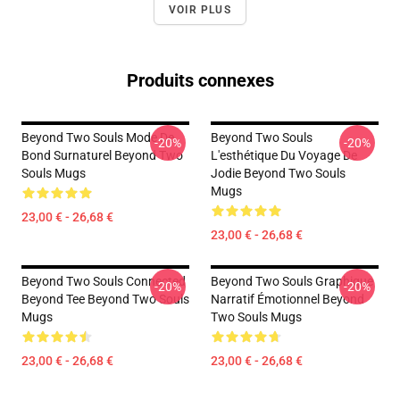
VOIR PLUS
Produits connexes
Beyond Two Souls Mode De
Beyond Two Souls
-20%
-20%
Bond Surnaturel Beyond Two
L'esthétique Du Voyage De
Souls Mugs
Jodie Beyond Two Souls
Mugs
23,00 € - 26,68 €
23,00 € - 26,68 €
Beyond Two Souls Connected
Beyond Two Souls Graphique
-20%
-20%
Beyond Tee Beyond Two Souls
Narratif Émotionnel Beyond
Mugs
Two Souls Mugs
23,00 € - 26,68 €
23,00 € - 26,68 €