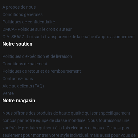
À propos de nous
Conditions générales
Politiques de confidentialité
DMCA - Politique sur le droit d'auteur
C.A. SB657 : Loi sur la transparence de la chaîne d'approvisionnement
Notre soutien
Politiques d'expédition et de livraison
Conditions de paiement
Politiques de retour et de remboursement
Contactez-nous
Aide aux clients (FAQ)
Vente
Notre magasin
Nous offrons des produits de haute qualité qui sont spécifiquement
conçus par notre équipe de classe mondiale. Nous fournissons une
variété de produits qui sont à la fois élégants et beaux. Ce n'est pas
seulement pour montrer votre style individuel, mais aussi pour vous de