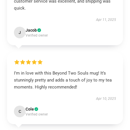
customer service was excellent, and shipping was
quick.
Apr 11, 2025
Jacob
J
Verified owner
I’m in love with this Beyond Two Souls mug! It’s
stunningly pretty and adds a touch of joy to my tea
moments. Highly recommended!
Apr 10, 2025
Cole
C
Verified owner