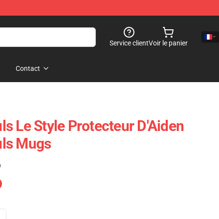
Service client
Voir le panier
Contact
s Le Style Protecteur D'Aiden
uls Mugs
)