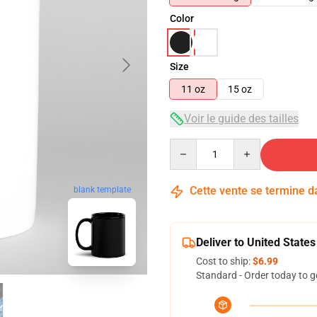
Color
Size
11 oz
15 oz
Voir le guide des tailles
Quantity
Cette vente se termine 
blank template
Deliver to United States
Cost to ship:
$6.99
Standard - Order today to g