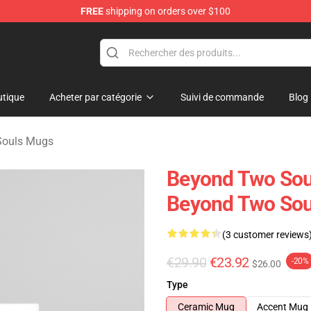
FREE
shipping on orders over $100
Merchandise Store
tique
Acheter par catégorie
Suivi de commande
Blog
Souls Mugs
Beyond Two Soul
Beyond Two So
(3 customer reviews
€29.90
€23.92
-20%
$26.00
Type
Ceramic Mug
Accent Mug