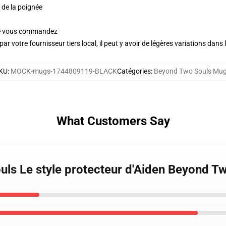
n de la poignée
ue vous commandez
ar votre fournisseur tiers local, il peut y avoir de légères variations dans 
KU
:
MOCK-mugs-1744809119-BLACK
Catégories
:
Beyond Two Souls Mu
What Customers Say
uls Le style protecteur d'Aiden Beyond 