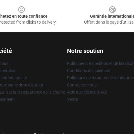
hetez en toute confiance
Garantie international
otected from clicks to delivery
Offert dans le pays d'utilisa
ciété
Notre soutien
 nous
Politiques d'expédition et de livraiso
énérales
Conditions de paiement
 confidentialité
Politiques de retour et de rembours
que sur le droit d'auteur
Contactez-nous
Loi sur la transparence de la chaîne
Aide aux clients (FAQ)
onnement
Vente