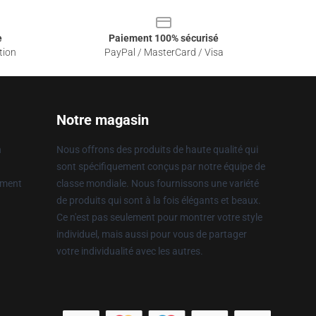
e
Paiement 100% sécurisé
tion
PayPal / MasterCard / Visa
Notre magasin
n
Nous offrons des produits de haute qualité qui
sont spécifiquement conçus par notre équipe de
ement
classe mondiale. Nous fournissons une variété
de produits qui sont à la fois élégants et beaux.
Ce n'est pas seulement pour montrer votre style
individuel, mais aussi pour vous de partager
votre individualité avec les autres.