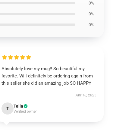
0%
0%
0%
Absolutely love my mug!! So beautiful my
favorite. Will definitely be ordering again from
this seller she did an amazing job SO HAPPY
Apr 10, 2025
Talia
T
Verified owner