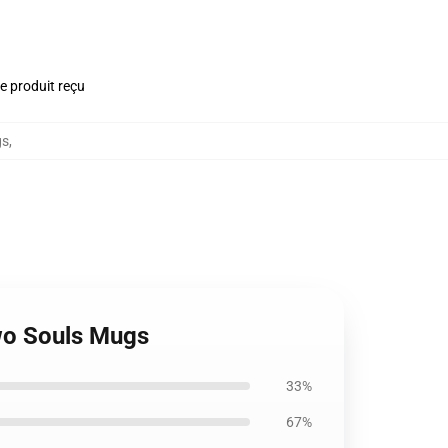
le produit reçu
gs
,
Two Souls Mugs
33%
67%