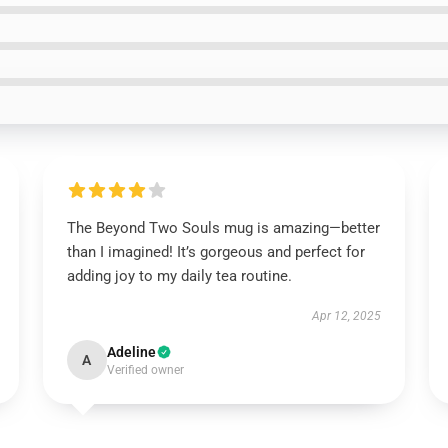
The Beyond Two Souls mug is amazing—better
than I imagined! It’s gorgeous and perfect for
adding joy to my daily tea routine.
Apr 12, 2025
Adeline
A
Verified owner