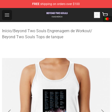
FREE
shipping on orders over $100
Beyond Two Souls Shop - Official Beyond Two Souls Me
Open menu
Início
/
Beyond Two Souls Engrenagem de Workout
/
Beyond Two Souls Tops de tanque