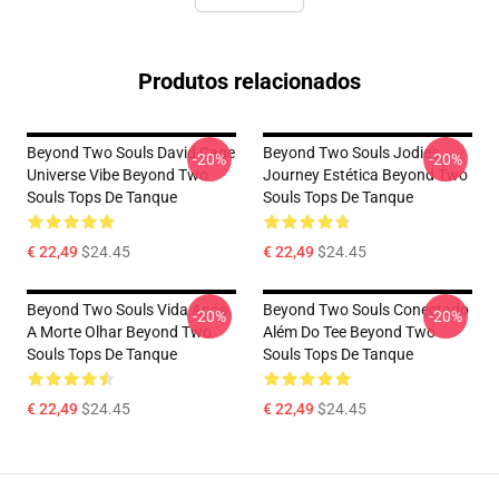
Produtos relacionados
Beyond Two Souls David Cage
Beyond Two Souls Jodie's
-20%
-20%
Universe Vibe Beyond Two
Journey Estética Beyond Two
Souls Tops De Tanque
Souls Tops De Tanque
€ 22,49
$24.45
€ 22,49
$24.45
Beyond Two Souls Vida Após
Beyond Two Souls Conectado
-20%
-20%
A Morte Olhar Beyond Two
Além Do Tee Beyond Two
Souls Tops De Tanque
Souls Tops De Tanque
€ 22,49
$24.45
€ 22,49
$24.45
Footer