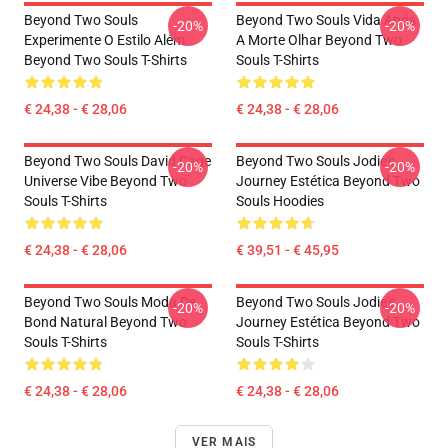
Beyond Two Souls
Beyond Two Souls Vida Após
-20%
-20%
Experimente O Estilo Além
A Morte Olhar Beyond Two
Beyond Two Souls T-Shirts
Souls T-Shirts
€ 24,38 - € 28,06
€ 24,38 - € 28,06
Beyond Two Souls David Cage
Beyond Two Souls Jodie's
-20%
-20%
Universe Vibe Beyond Two
Journey Estética Beyond Two
Souls T-Shirts
Souls Hoodies
€ 24,38 - € 28,06
€ 39,51 - € 45,95
Beyond Two Souls Moda De
Beyond Two Souls Jodie's
-20%
-20%
Bond Natural Beyond Two
Journey Estética Beyond Two
Souls T-Shirts
Souls T-Shirts
€ 24,38 - € 28,06
€ 24,38 - € 28,06
VER MAIS