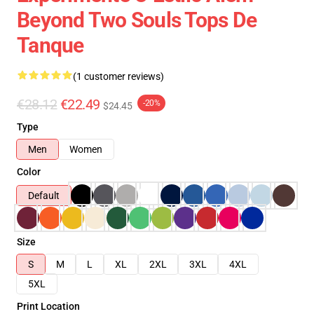
Beyond Two Souls Tops De
Tanque
(1 customer reviews)
€28.12
€22.49
-20%
$24.45
Type
Men
Women
Color
Default
Size
S
M
L
XL
2XL
3XL
4XL
5XL
Print Location