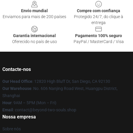
Envio mundial
Compre com confiança
Enviamos para mais de 200 países
Protegido 24/7, do clique à
entrega
Garantia internacional
Pagamento 100% seguro
Oferecido no país de uso
PayPal / MasterCard / Visa
Contacte-nos
Our Head Office
: 12820 High Bluff Dr, San Diego, CA 92130
Our Warehouse
: No. 606 Nanjing Road West, Huangpu District,
Shanghai
Hour
: 9AM – 5PM (Mon – Fri)
Email
: contact@beyond-two-souls.shop
Nossa empresa
Sobre nós