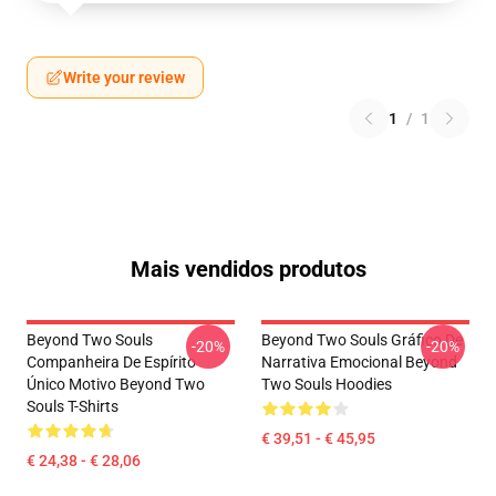
Write your review
1
/
1
Mais vendidos produtos
Beyond Two Souls
Beyond Two Souls Gráfico De
-20%
-20%
Companheira De Espírito
Narrativa Emocional Beyond
Único Motivo Beyond Two
Two Souls Hoodies
Souls T-Shirts
€ 39,51 - € 45,95
€ 24,38 - € 28,06