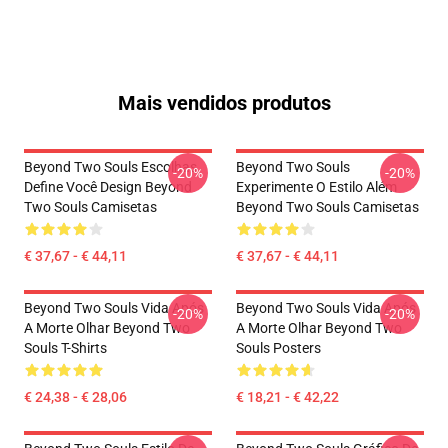
Mais vendidos produtos
Beyond Two Souls Escolhas
Beyond Two Souls
-20%
-20%
Define Você Design Beyond
Experimente O Estilo Além
Two Souls Camisetas
Beyond Two Souls Camisetas
€ 37,67 - € 44,11
€ 37,67 - € 44,11
Beyond Two Souls Vida Após
Beyond Two Souls Vida Após
-20%
-20%
A Morte Olhar Beyond Two
A Morte Olhar Beyond Two
Souls T-Shirts
Souls Posters
€ 24,38 - € 28,06
€ 18,21 - € 42,22