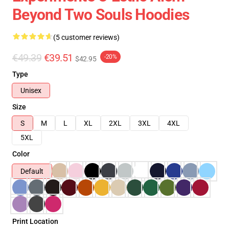
Beyond Two Souls Hoodies
(5 customer reviews)
€49.39
€39.51
-20%
$42.95
Type
Unisex
Size
S
M
L
XL
2XL
3XL
4XL
5XL
Color
Default
Print Location