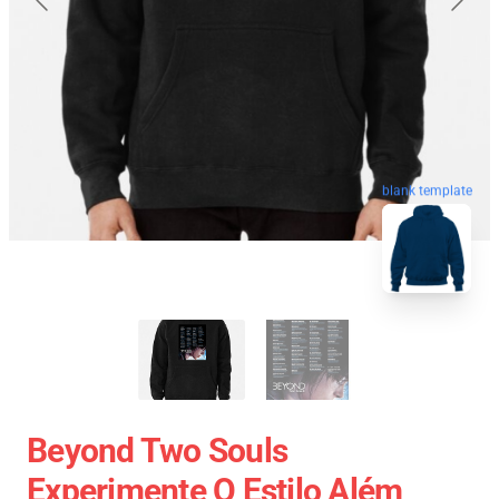
blank template
Beyond Two Souls
Experimente O Estilo Além