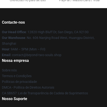
Oferecido no país de uso
PayPal / MasterCard / Visa
Contacte-nos
Our Head Office
: 12820 High Bluff Dr, San Diego, CA 92130
Our Warehouse
: No. 606 Nanjing Road West, Huangpu District,
Shanghai
Hour
: 9AM – 5PM (Mon – Fri)
Email
: contact@beyond-two-souls.shop
Nossa empresa
Sobre nós
Termos e Condições
Políticas de privacidade
DMCA - Política de Direitos Autorais
CA SB657: Lei de Transparência de Cadeia de Suprimentos
Nosso Suporte