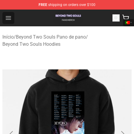
FREE
shipping on orders over $100
Beyond Two Souls Shop - Official Beyond Two Souls Me
Open menu
Início
/
Beyond Two Souls Pano de pano
/
Beyond Two Souls Hoodies