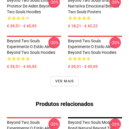
Beyond Two Souls Estilo De
Beyond Two Souls Gráfico De
-20%
-20%
Protetor De Aiden Beyond
Narrativa Emocional Beyond
Two Souls Hoodies
Two Souls Posters
€ 39,51 - € 45,95
€ 18,21 - € 42,22
Beyond Two Souls
Beyond Two Souls
-20%
-20%
Experimente O Estilo Além
Experimente O Estilo Além
Beyond Two Souls Hoodies
Beyond Two Souls Hoodies
€ 39,51 - € 45,95
€ 39,51 - € 45,95
VER MAIS
Produtos relacionados
Beyond Two Souls
Beyond Two Souls Moda De
-20%
-20%
Experimente O Estilo Além
Bond Natural Beyond Two