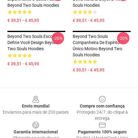
Beyond Two Souls Hoodies
Souls Hoodies
€ 39,51 - € 45,95
€ 39,51 - € 45,95
Beyond Two Souls Escolhas
Beyond Two Souls
-20%
-20%
Define Você Design Beyond
Companheira De Espírito
Two Souls Hoodies
Único Motivo Beyond Two
Souls Hoodies
€ 39,51 - € 45,95
€ 39,51 - € 45,95
Footer
Envio mundial
Compre com confiança
Enviamos para mais de 200 países
Protegido 24/7, do clique à
entrega
Garantia internacional
Pagamento 100% seguro