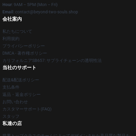
Hour
: 9AM – 5PM (Mon – Fri)
Email
: contact@beyond-two-souls.shop
会社案内
私たちについて
利用規約
プライバシーポリシー
DMCA - 著作権ポリシー
カリフォルニアSB657: サプライチェーンの透明性法
当社のサポート
配送&配送ポリシー
支払条件
返品・返金ポリシー
お問い合わせ
カスタマーサポート(FAQ)
スタッフ
私達の店
世界トップクラスのチームによってデザインされた高品質な製品を