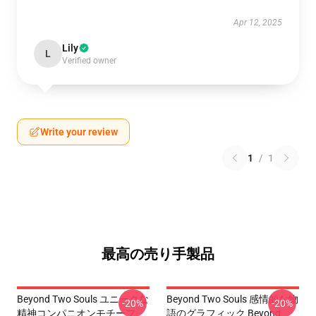
Apr 12, 2025
Lily
L
Verified owner
Write your review
1
/
1
最高の売り手製品
Beyond Two Souls ユニークな
Beyond Two Souls 感情的な物
-20%
-20%
精神コンパニオンモチーフ
語のグラフィック Beyond