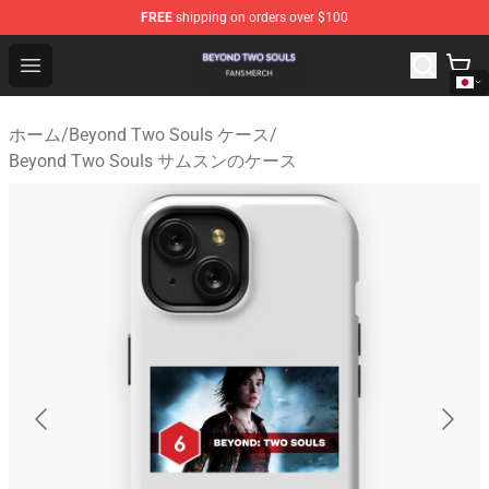
FREE
shipping on orders over $100
Beyond Two Souls Shop - Official Beyond Two Souls Me
Open menu
ホーム
/
Beyond Two Souls ケース
/
Beyond Two Souls サムスンのケース