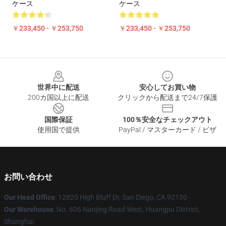
ケース
ケース
￥233,450 - ￥253,750
￥233,450 - ￥253,750
Footer
世界中に配送
安心してお買い物
200カ国以上に配送
クリックから配送まで24/7保護
国際保証
100％安全なチェックアウト
使用国で提供
PayPal / マスターカード / ビザ
お問い合わせ
Our Head Office
: 12820 High Bluff Dr, San Diego, CA 92130
Our Warehouse
: No. 606 Nanjing Road West, Huangpu District,
Shanghai