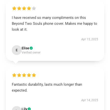
I have received so many compliments on this
Beyond Two Souls phone cover. Makes me happy to
look at it.
Apr 15, 2025
Elise
E
Verified owner
Fantastic durability, lasts much longer than
expected.
Apr 14, 2025
Lily