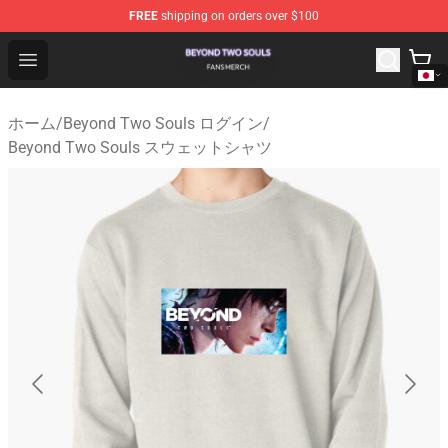
FREE
shipping on orders over $100
Beyond Two Souls Shop - Official Beyond Two Souls Me
Open menu
ホーム
/
Beyond Two Souls ログイン
/
Beyond Two Souls スウェットシャツ