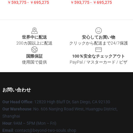
￥593,775 - ￥695,275
￥593,775 - ￥695,275
Footer
世界中に配送
安心してお買い物
200カ国以上に配送
クリックから配送まで24/7保護
国際保証
100％安全なチェックアウト
使用国で提供
PayPal / マスターカード / ビザ
お問い合わせ
Our Head Office
: 12820 High Bluff Dr, San Diego, CA 92130
Our Warehouse
: No. 606 Nanjing Road West, Huangpu District,
Shanghai
Hour
: 9AM – 5PM (Mon – Fri)
Email
: contact@beyond-two-souls.shop