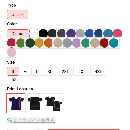
Type
Unisex
Color
Default
Size
S
M
L
XL
2XL
3XL
4XL
5XL
Print Location
サイズガイドを見る