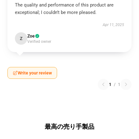
The quality and performance of this product are
exceptional; I couldn’t be more pleased.
Apr 11, 2025
Zoe
Z
Verified owner
Write your review
1
/
1
最高の売り手製品