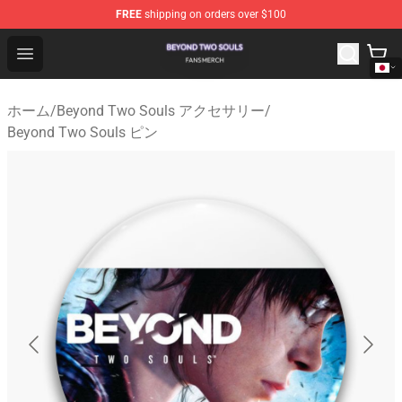
FREE
shipping on orders over $100
Beyond Two Souls Shop - Official Beyond Two Souls Me
Open menu
ホーム
/
Beyond Two Souls アクセサリー
/
Beyond Two Souls ピン