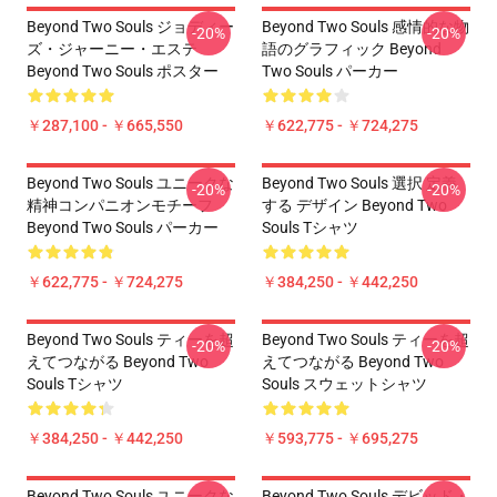
Beyond Two Souls ジョディー
Beyond Two Souls 感情的な物
-20%
-20%
ズ・ジャーニー・エステ
語のグラフィック Beyond
Beyond Two Souls ポスター
Two Souls パーカー
￥287,100 - ￥665,550
￥622,775 - ￥724,275
Beyond Two Souls ユニークな
Beyond Two Souls 選択 定義
-20%
-20%
精神コンパニオンモチーフ
する デザイン Beyond Two
Beyond Two Souls パーカー
Souls Tシャツ
￥622,775 - ￥724,275
￥384,250 - ￥442,250
Beyond Two Souls ティーを超
Beyond Two Souls ティーを超
-20%
-20%
えてつながる Beyond Two
えてつながる Beyond Two
Souls Tシャツ
Souls スウェットシャツ
￥384,250 - ￥442,250
￥593,775 - ￥695,275
Beyond Two Souls ユニークな
Beyond Two Souls デビッド・