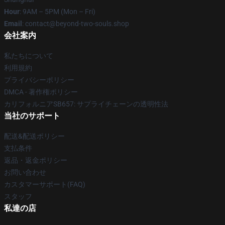
Hour
: 9AM – 5PM (Mon – Fri)
Email
: contact@beyond-two-souls.shop
会社案内
私たちについて
利用規約
プライバシーポリシー
DMCA - 著作権ポリシー
カリフォルニアSB657: サプライチェーンの透明性法
当社のサポート
配送&配送ポリシー
支払条件
返品・返金ポリシー
お問い合わせ
カスタマーサポート(FAQ)
スタッフ
私達の店