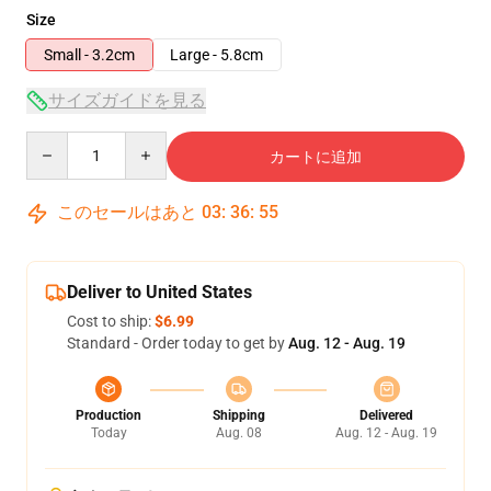
Size
Small - 3.2cm
Large - 5.8cm
サイズガイドを見る
Quantity
カートに追加
このセールはあと
03
:
36
:
54
Deliver to United States
Cost to ship:
$6.99
Standard - Order today to get by
Aug. 12 - Aug. 19
Production
Shipping
Delivered
Today
Aug. 08
Aug. 12 - Aug. 19