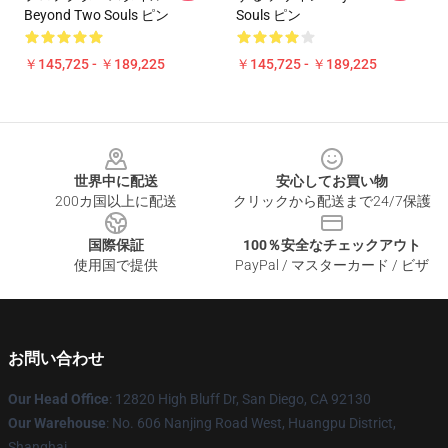
Beyond Two Souls ピン
Souls ピン
￥145,725 - ￥189,225
￥145,725 - ￥189,225
Footer
世界中に配送
安心してお買い物
200カ国以上に配送
クリックから配送まで24/7保護
国際保証
100％安全なチェックアウト
使用国で提供
PayPal / マスターカード / ビザ
お問い合わせ
Our Head Office
: 12820 High Bluff Dr, San Diego, CA 92130
Our Warehouse
: No. 606 Nanjing Road West, Huangpu District,
Shanghai