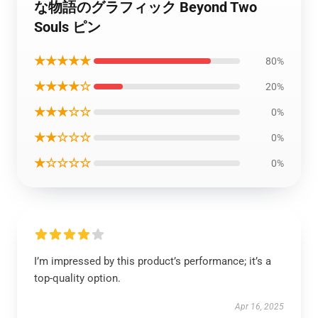
な物語のグラフィック Beyond Two
Souls ピン
★★★★★
80%
★★★★☆
20%
★★★☆☆
0%
★★☆☆☆
0%
★☆☆☆☆
0%
I’m impressed by this product’s performance; it’s a
top-quality option.
Apr 16, 2025