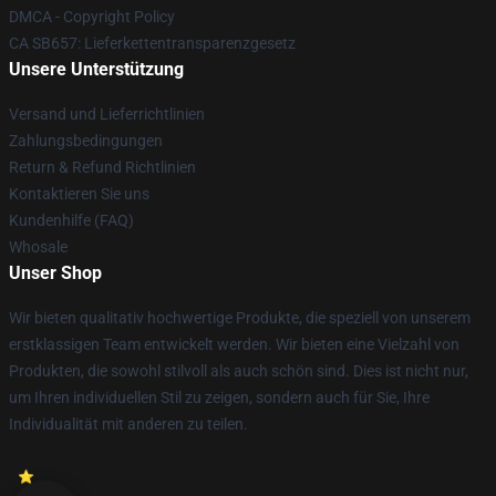
DMCA - Copyright Policy
CA SB657: Lieferkettentransparenzgesetz
Unsere Unterstützung
Versand und Lieferrichtlinien
Zahlungsbedingungen
Return & Refund Richtlinien
Kontaktieren Sie uns
Kundenhilfe (FAQ)
Whosale
Unser Shop
Wir bieten qualitativ hochwertige Produkte, die speziell von unserem
erstklassigen Team entwickelt werden. Wir bieten eine Vielzahl von
Produkten, die sowohl stilvoll als auch schön sind. Dies ist nicht nur,
um Ihren individuellen Stil zu zeigen, sondern auch für Sie, Ihre
Individualität mit anderen zu teilen.