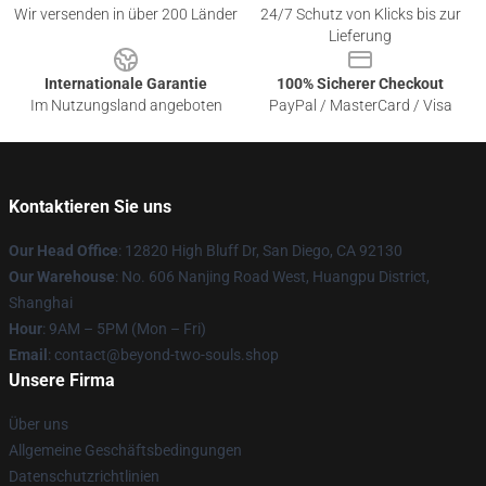
Wir versenden in über 200 Länder
24/7 Schutz von Klicks bis zur
Lieferung
Internationale Garantie
100% Sicherer Checkout
Im Nutzungsland angeboten
PayPal / MasterCard / Visa
Kontaktieren Sie uns
Our Head Office
: 12820 High Bluff Dr, San Diego, CA 92130
Our Warehouse
: No. 606 Nanjing Road West, Huangpu District,
Shanghai
Hour
: 9AM – 5PM (Mon – Fri)
Email
: contact@beyond-two-souls.shop
Unsere Firma
Über uns
Allgemeine Geschäftsbedingungen
Datenschutzrichtlinien