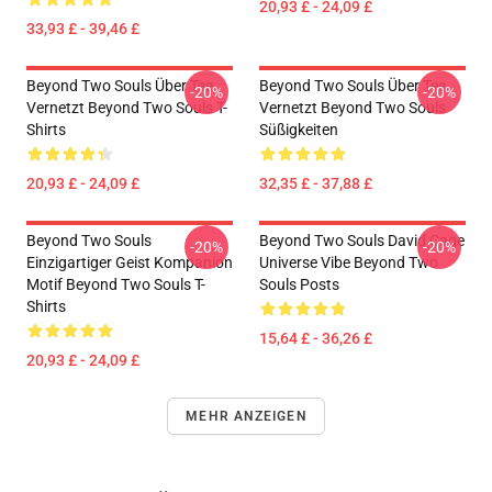
20,93 £ - 24,09 £
33,93 £ - 39,46 £
Beyond Two Souls Über Tee
Beyond Two Souls Über Tee
-20%
-20%
Vernetzt Beyond Two Souls T-
Vernetzt Beyond Two Souls
Shirts
Süßigkeiten
20,93 £ - 24,09 £
32,35 £ - 37,88 £
Beyond Two Souls
Beyond Two Souls David Cage
-20%
-20%
Einzigartiger Geist Kompanion
Universe Vibe Beyond Two
Motif Beyond Two Souls T-
Souls Posts
Shirts
15,64 £ - 36,26 £
20,93 £ - 24,09 £
MEHR ANZEIGEN