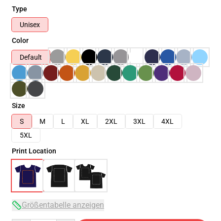
Type
Unisex
Color
Default
Size
S
M
L
XL
2XL
3XL
4XL
5XL
Print Location
Größentabelle anzeigen