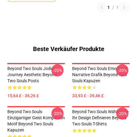
1
/
1
Beste Verkäufer Produkte
Beyond Two Souls Jodie's
Beyond Two Souls Emotional
-20%
-20%
Journey Aesthetic Beyond
Narrative Grafik Beyond Two
Two Souls Posts
Souls Kapuzen
15,64 £ - 36,26 £
33,93 £ - 39,46 £
Beyond Two Souls
Beyond Two Souls Wählen Sie
-20%
-20%
Einzigartiger Geist Kompanion
Ihr Design Definieren Beyond
Motif Beyond Two Souls
Two Souls T-Shirts
Kapuzen