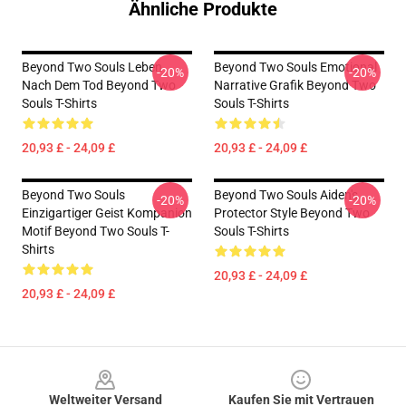
Ähnliche Produkte
Beyond Two Souls Leben
Beyond Two Souls Emotional
-20%
-20%
Nach Dem Tod Beyond Two
Narrative Grafik Beyond Two
Souls T-Shirts
Souls T-Shirts
20,93 £ - 24,09 £
20,93 £ - 24,09 £
Beyond Two Souls
Beyond Two Souls Aiden's
-20%
-20%
Einzigartiger Geist Kompanion
Protector Style Beyond Two
Motif Beyond Two Souls T-
Souls T-Shirts
Shirts
20,93 £ - 24,09 £
20,93 £ - 24,09 £
Footer
Weltweiter Versand
Kaufen Sie mit Vertrauen