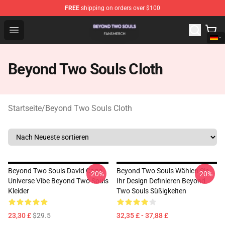
FREE
shipping on orders over $100
Beyond Two Souls Shop - Official Beyond Two Souls Me
Open menu
Beyond Two Souls Cloth
Startseite
/
Beyond Two Souls Cloth
Beyond Two Souls David Cage
Beyond Two Souls Wählen Sie
-20%
-20%
Universe Vibe Beyond Two Souls
Ihr Design Definieren Beyond
Kleider
Two Souls Süßigkeiten
23,30 £
$29.5
32,35 £ - 37,88 £