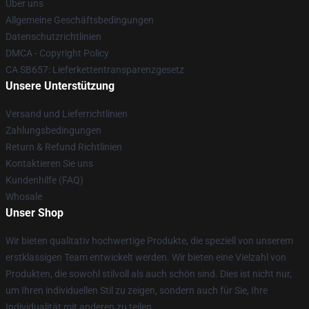
Über uns
Allgemeine Geschäftsbedingungen
Datenschutzrichtlinien
DMCA - Copyright Policy
CA SB657: Lieferkettentransparenzgesetz
Unsere Unterstützung
Versand und Lieferrichtlinien
Zahlungsbedingungen
Return & Refund Richtlinien
Kontaktieren Sie uns
Kundenhilfe (FAQ)
Whosale
Unser Shop
Wir bieten qualitativ hochwertige Produkte, die speziell von unserem
erstklassigen Team entwickelt werden. Wir bieten eine Vielzahl von
Produkten, die sowohl stilvoll als auch schön sind. Dies ist nicht nur,
um Ihren individuellen Stil zu zeigen, sondern auch für Sie, Ihre
Individualität mit anderen zu teilen.