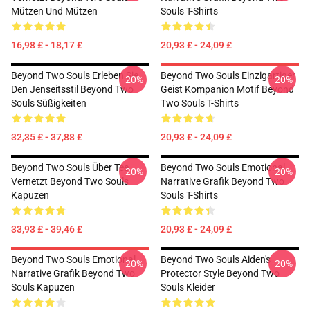
Mützen Und Mützen
Souls T-Shirts
16,98 £ - 18,17 £
20,93 £ - 24,09 £
Beyond Two Souls Erleben Sie
Beyond Two Souls Einzigartiger
-20%
-20%
Den Jenseitsstil Beyond Two
Geist Kompanion Motif Beyond
Souls Süßigkeiten
Two Souls T-Shirts
32,35 £ - 37,88 £
20,93 £ - 24,09 £
Beyond Two Souls Über Tee
Beyond Two Souls Emotional
-20%
-20%
Vernetzt Beyond Two Souls
Narrative Grafik Beyond Two
Kapuzen
Souls T-Shirts
33,93 £ - 39,46 £
20,93 £ - 24,09 £
Beyond Two Souls Emotional
Beyond Two Souls Aiden's
-20%
-20%
Narrative Grafik Beyond Two
Protector Style Beyond Two
Souls Kapuzen
Souls Kleider