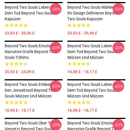
Beyond Two Souls Leben Nach
Beyond Two Souls Wählen Sie
-20%
-20%
Dem Tod Beyond Two Souls
Ihr Design Definieren Beyond
Kapuzen
Two Souls Kapuzen
33,93 £ - 39,46 £
33,93 £ - 39,46 £
Beyond Two Souls Emotional
Beyond Two Souls Leben Nach
-20%
-20%
Narrative Grafik Beyond Two
Dem Tod Beyond Two Souls
Souls T-Shirts
Mützen Und Mützen
20,93 £ - 24,09 £
16,98 £ - 18,17 £
Beyond Two Souls Erleben Sie
Beyond Two Souls Leben Nach
-20%
-20%
Den Jenseitsstil Beyond Two
Dem Tod Beyond Two Souls
Souls Mützen Und Mützen
Mützen Und Mützen
16,98 £ - 18,17 £
16,98 £ - 18,17 £
Beyond Two Souls Über Tee
Beyond Two Souls Emotional
-20%
-20%
Vernetzt Beyond Two Souls
Narrative Grafik Beyond Two