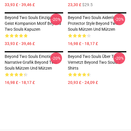
33,93 £ - 39,46 £
23,30 £
$29.5
Beyond Two Souls Einzigartiger
Beyond Two Souls Aiden's
-20%
-20%
Geist Kompanion Motif Beyond
Protector Style Beyond Two
Two Souls Kapuzen
Souls Mützen Und Mützen
33,93 £ - 39,46 £
16,98 £ - 18,17 £
Beyond Two Souls Emotional
Beyond Two Souls Über Tee
-20%
-20%
Narrative Grafik Beyond Two
Vernetzt Beyond Two Souls T-
Souls Mützen Und Mützen
Shirts
16,98 £ - 18,17 £
20,93 £ - 24,09 £