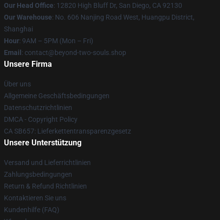
Our Head Office
: 12820 High Bluff Dr, San Diego, CA 92130
Our Warehouse
: No. 606 Nanjing Road West, Huangpu District,
Shanghai
Hour
: 9AM – 5PM (Mon – Fri)
Email
: contact@beyond-two-souls.shop
Unsere Firma
Über uns
Allgemeine Geschäftsbedingungen
Datenschutzrichtlinien
DMCA - Copyright Policy
CA SB657: Lieferkettentransparenzgesetz
Unsere Unterstützung
Versand und Lieferrichtlinien
Zahlungsbedingungen
Return & Refund Richtlinien
Kontaktieren Sie uns
Kundenhilfe (FAQ)