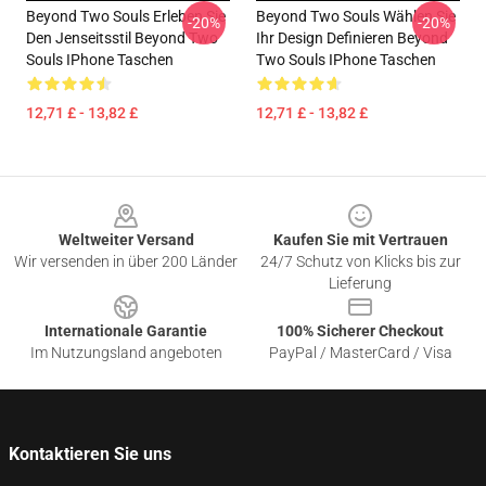
Beyond Two Souls Erleben Sie
Beyond Two Souls Wählen Sie
-20%
-20%
Den Jenseitsstil Beyond Two
Ihr Design Definieren Beyond
Souls IPhone Taschen
Two Souls IPhone Taschen
12,71 £ - 13,82 £
12,71 £ - 13,82 £
Footer
Weltweiter Versand
Kaufen Sie mit Vertrauen
Wir versenden in über 200 Länder
24/7 Schutz von Klicks bis zur
Lieferung
Internationale Garantie
100% Sicherer Checkout
Im Nutzungsland angeboten
PayPal / MasterCard / Visa
Kontaktieren Sie uns