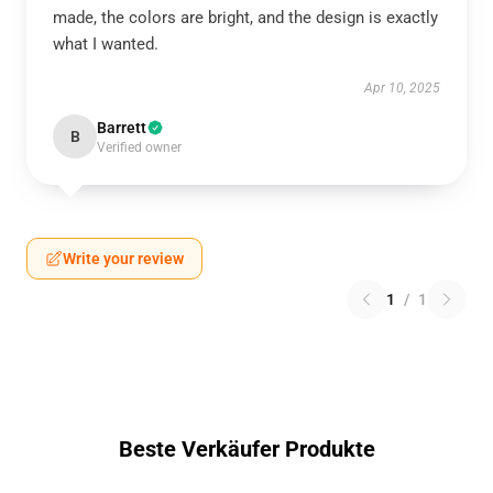
made, the colors are bright, and the design is exactly
what I wanted.
Apr 10, 2025
Barrett
B
Verified owner
Write your review
1
/
1
Beste Verkäufer Produkte