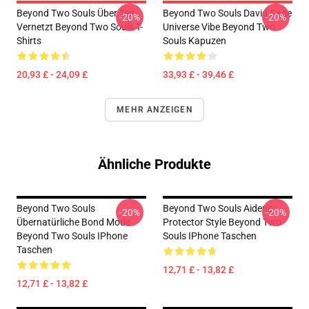
Beyond Two Souls Über Tee
Beyond Two Souls David Cage
-20%
-20%
Vernetzt Beyond Two Souls T-
Universe Vibe Beyond Two
Shirts
Souls Kapuzen
20,93 £ - 24,09 £
33,93 £ - 39,46 £
MEHR ANZEIGEN
Ähnliche Produkte
Beyond Two Souls
Beyond Two Souls Aiden's
-20%
-20%
Übernatürliche Bond Mode
Protector Style Beyond Two
Beyond Two Souls IPhone
Souls IPhone Taschen
Taschen
12,71 £ - 13,82 £
12,71 £ - 13,82 £