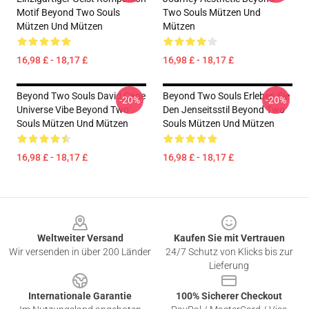
Motif Beyond Two Souls
Two Souls Mützen Und
Mützen Und Mützen
Mützen
16,98 £ - 18,17 £
16,98 £ - 18,17 £
Beyond Two Souls David Cage
Beyond Two Souls Erleben Sie
-20%
-20%
Universe Vibe Beyond Two
Den Jenseitsstil Beyond Two
Souls Mützen Und Mützen
Souls Mützen Und Mützen
16,98 £ - 18,17 £
16,98 £ - 18,17 £
Footer
Weltweiter Versand
Kaufen Sie mit Vertrauen
Wir versenden in über 200 Länder
24/7 Schutz von Klicks bis zur
Lieferung
Internationale Garantie
100% Sicherer Checkout