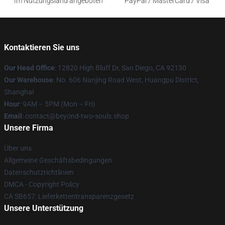
Im Nutzungsland angeboten
PayPal / MasterCard / Visa
Kontaktieren Sie uns
Our Head Office
: 12820 High Bluff Dr, San Diego, CA 92130
Our Warehouse
: No. 606 Nanjing Road West, Huangpu District,
Shanghai
Hour
: 9AM – 5PM (Mon – Fri)
Email
: contact@beyond-two-souls.shop
Unsere Firma
Über uns
Allgemeine Geschäftsbedingungen
Datenschutzrichtlinien
DMCA - Copyright Policy
CA SB657: Lieferkettentransparenzgesetz
Unsere Unterstützung