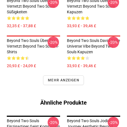
Beyond Two Souls Über Tee
Beyond Two Souls Über Tee
-20%
-20%
Vernetzt Beyond Two Souls
Vernetzt Beyond Two Souls
Süßigkeiten
Kapuzen
32,35 £ - 37,88 £
33,93 £ - 39,46 £
Beyond Two Souls Über Tee
Beyond Two Souls David Cage
-20%
-20%
Vernetzt Beyond Two Souls T-
Universe Vibe Beyond Two
Shirts
Souls Kapuzen
20,93 £ - 24,09 £
33,93 £ - 39,46 £
MEHR ANZEIGEN
Ähnliche Produkte
Beyond Two Souls
Beyond Two Souls Jodie's
-20%
-20%
Einzigartiger Geist Kompanion
Journey Aesthetic Beyond