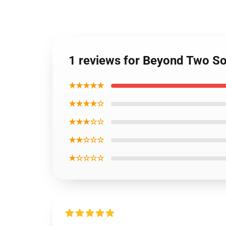
1 reviews for Beyond Two So
★★★★★
★★★★☆
★★★☆☆
★★☆☆☆
★☆☆☆☆