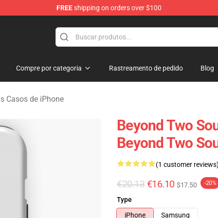
FREE
shipping on orders over $100
Merchandise Store
Compre por categoria
Rastreamento de pedido
Blog
s Casos de iPhone
Beyond Two Soul
Beyond Two Sou
(1 customer reviews
€20.13
€16.10
-20%
$17.50
Type
iPhone
Samsung