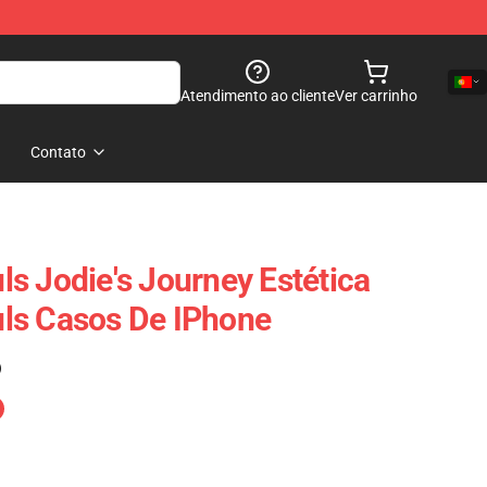
Atendimento ao cliente
Ver carrinho
Contato
s Jodie's Journey Estética
ls Casos De IPhone
)