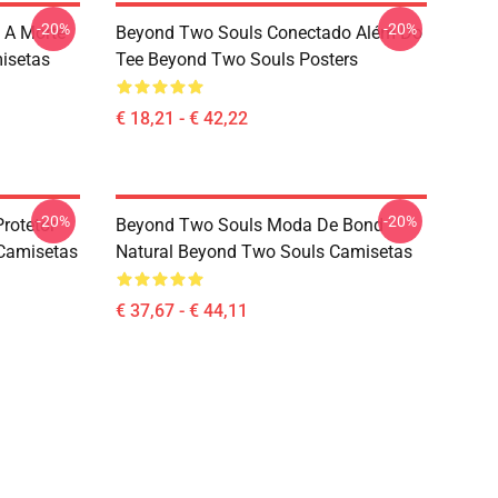
-20%
-20%
 A Morte
Beyond Two Souls Conectado Além Do
isetas
Tee Beyond Two Souls Posters
€ 18,21 - € 42,22
-20%
-20%
rotetor
Beyond Two Souls Moda De Bond
Camisetas
Natural Beyond Two Souls Camisetas
€ 37,67 - € 44,11