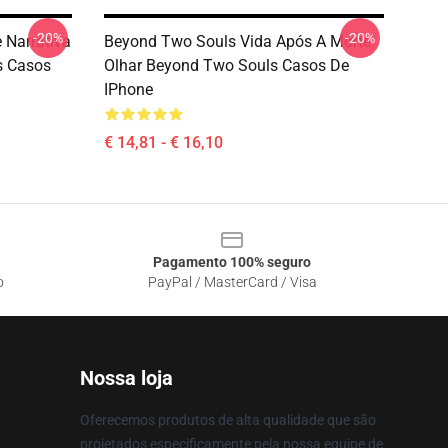
-20%
-20%
 Narrativa
Beyond Two Souls Vida Após A Morte
s Casos
Olhar Beyond Two Souls Casos De
IPhone
€ 14,81 - € 16,10
Pagamento 100% seguro
o
PayPal / MasterCard / Visa
Nossa loja
Oferecemos produtos de alta qualidade que são
projetados especificamente pela nossa equipe de