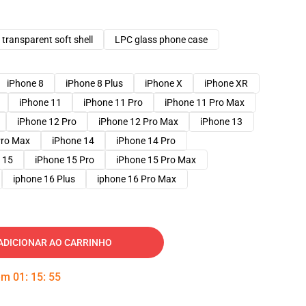
transparent soft shell
LPC glass phone case
iPhone 8
iPhone 8 Plus
iPhone X
iPhone XR
iPhone 11
iPhone 11 Pro
iPhone 11 Pro Max
iPhone 12 Pro
iPhone 12 Pro Max
iPhone 13
Pro Max
iPhone 14
iPhone 14 Pro
 15
iPhone 15 Pro
iPhone 15 Pro Max
iphone 16 Plus
iphone 16 Pro Max
ADICIONAR AO CARRINHO
 em
01
:
15
:
54