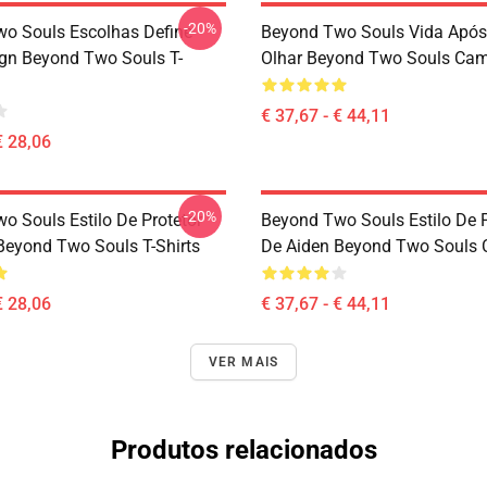
-20%
o Souls Escolhas Define
Beyond Two Souls Vida Após
gn Beyond Two Souls T-
Olhar Beyond Two Souls Cam
€ 37,67 - € 44,11
€ 28,06
-20%
o Souls Estilo De Protetor
Beyond Two Souls Estilo De P
Beyond Two Souls T-Shirts
De Aiden Beyond Two Souls 
€ 28,06
€ 37,67 - € 44,11
VER MAIS
Produtos relacionados