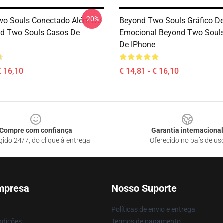
-20%
wo Souls Conectado Além Do
Beyond Two Souls Gráfico De
d Two Souls Casos De
Emocional Beyond Two Soul
De IPhone
€ 16,10
€ 14,81 - € 16,10
Compre com confiança
Garantia internacional
gido 24/7, do clique à entrega
Oferecido no país de us
mpresa
Nosso Suporte
Políticas de envio e entrega
ndições
Termos de pagamento