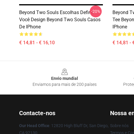
-20%
Beyond Two Souls Escolhas Define
Beyond T
Você Design Beyond Two Souls Casos
Tee Beyon
De IPhone
IPhone
€ 14,81 - € 16,10
€ 14,81 - 
Footer
Envio mundial
Enviamos para mais de 200 países
Prote
Contacte-nos
Nossa e
Our Head Office
: 12820 High Bluff Dr, San Diego,
Sobre nós
CA 92130
Termos e Co