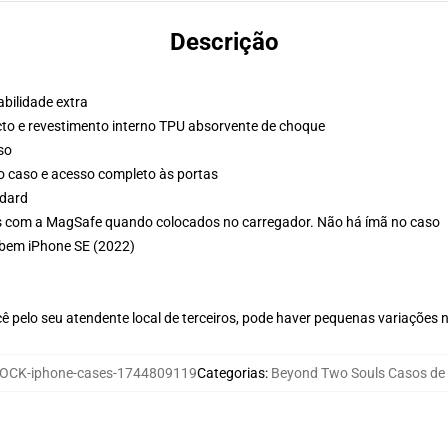
Descrição
bilidade extra
cto e revestimento interno TPU absorvente de choque
so
o caso e acesso completo às portas
ndard
s com a MagSafe quando colocados no carregador. Não há ímã no caso
abem iPhone SE (2022)
ê pelo seu atendente local de terceiros, pode haver pequenas variações 
OCK-iphone-cases-1744809119
Categorias
:
Beyond Two Souls Casos de