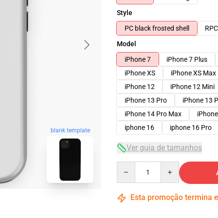
Style
PC black frosted shell
RPC 
Model
iPhone 7
iPhone 7 Plus
iPhone XS
iPhone XS Max
iPhone 12
iPhone 12 Mini
iPhone 13 Pro
iPhone 13 
iPhone 14 Pro Max
iPhone
iphone 16
iphone 16 Pro
blank template
Ver guia de tamanhos
Quantity
Esta promoção termina