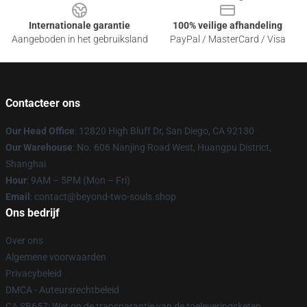
Internationale garantie
100% veilige afhandeling
Aangeboden in het gebruiksland
PayPal / MasterCard / Visa
Contacteer ons
Our Head Office
: 12820 High Bluff Dr, San Diego, CA 92130
Our Warehouse
: No. 606 Nanjing Road West, Huangpu District,
Shanghai
Hour
: 9AM – 5PM (Mon – Fri)
Email
: contact@beyond-two-souls.shop
Ons bedrijf
Over ons
Algemene voorwaarden
Privacybeleid
DMCA - Auteursrechtbeleid
CA SB657: Wet op de transparantie van de toeleveringsketen