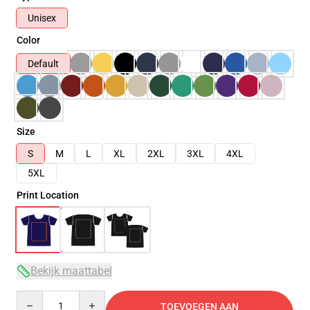
Unisex
Color
Default
Size
S
M
L
XL
2XL
3XL
4XL
5XL
Print Location
Bekijk maattabel
Quantity
TOEVOEGEN AAN