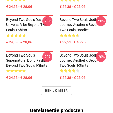
€ 24,38 - € 28,06
€ 24,38 - € 28,06
Beyond Two Souls David Cage
Beyond Two Souls Jodie's
-20%
-20%
Universe Vibe Beyond Two
Journey Aesthetic Beyond
Souls T-Shirts
Two Souls Hoodies
€ 24,38 - € 28,06
€ 39,51 - € 45,95
Beyond Two Souls
Beyond Two Souls Jodie's
-20%
-20%
Supernatural Bond Fashion
Journey Aesthetic Beyond
Beyond Two Souls T-Shirts
Two Souls T-Shirts
€ 24,38 - € 28,06
€ 24,38 - € 28,06
BEKIJK MEER
Gerelateerde producten