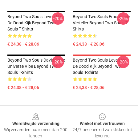
Beyond Two Souls Leven Na
Beyond Two Souls Emotionele
-20%
-20%
De Dood Kijk Beyond Two
Verteller Beyond Two Souls T-
Souls T-Shirts
Shirts
€ 24,38 - € 28,06
€ 24,38 - € 28,06
Beyond Two Souls David Cage
Beyond Two Souls Leven Na
-20%
-20%
Universe Vibe Beyond Two
De Dood Kijk Beyond Two
Souls T-Shirts
Souls T-Shirts
€ 24,38 - € 28,06
€ 24,38 - € 28,06
Footer
Wereldwijde verzending
Winkel met vertrouwen
Wij verzenden naar meer dan 200
24/7 beschermd van klikken tot
landen
levering