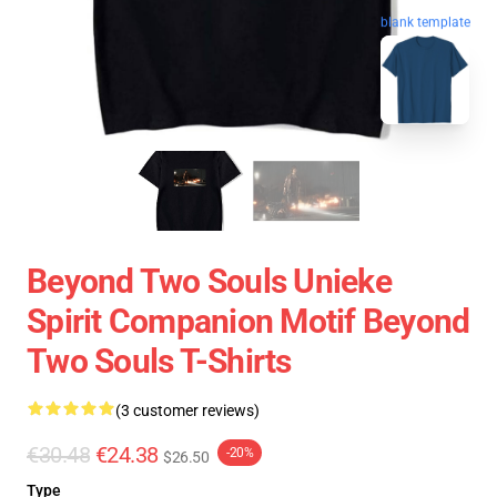
blank template
Beyond Two Souls Unieke
Spirit Companion Motif Beyond
Two Souls T-Shirts
(3 customer reviews)
€30.48
€24.38
-20%
$26.50
Type