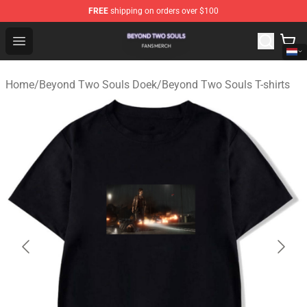
FREE
shipping on orders over $100
Beyond Two Souls Shop - Official Beyond Two Souls Me
Open menu
Home
/
Beyond Two Souls Doek
/
Beyond Two Souls T-shirts