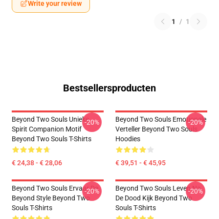
Write your review
1
/
1
Bestsellersproducten
Beyond Two Souls Unieke
Beyond Two Souls Emotionele
-20%
-20%
Spirit Companion Motif
Verteller Beyond Two Souls
Beyond Two Souls T-Shirts
Hoodies
€ 24,38 - € 28,06
€ 39,51 - € 45,95
Beyond Two Souls Ervaar De
Beyond Two Souls Leven Na
-20%
-20%
Beyond Style Beyond Two
De Dood Kijk Beyond Two
Souls T-Shirts
Souls T-Shirts