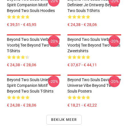
-20%
-20%
Spirit Companion Motif
Definieer Je Ontwerp Beyond
Beyond Two Souls Hoodies
Two Souls T-Shirts
€ 39,51 - € 45,95
€ 24,38 - € 28,06
Beyond Two Souls Verbonden
Beyond Two Souls Verbonden
-20%
-20%
Voorbij Tee Beyond Two Souls
Voorbij Tee Beyond Two Souls
T-Shirts
Zweetshirts
€ 24,38 - € 28,06
€ 37,67 - € 44,11
Beyond Two Souls Unieke
Beyond Two Souls David Cage
-20%
-20%
Spirit Companion Motif
Universe Vibe Beyond Two
Beyond Two Souls T-Shirts
Souls Posters
€ 24,38 - € 28,06
€ 18,21 - € 42,22
BEKIJK MEER