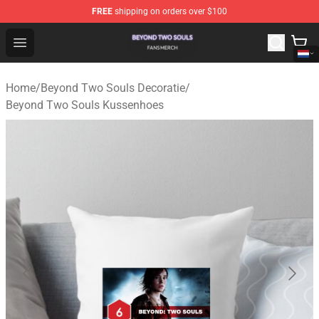
FREE
shipping on orders over $100
Beyond Two Souls Shop - Official Beyond Two Souls Me
Open menu
Home
/
Beyond Two Souls Decoratie
/
Beyond Two Souls Kussenhoes