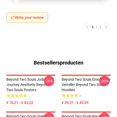
Write your review
1
/
1
Bestsellersproducten
Beyond Two Souls Jodie's
Beyond Two Souls Emotionele
-20%
-20%
Journey Aesthetic Beyond
Verteller Beyond Two Souls
Two Souls Posters
Hoodies
€ 18,21 - € 42,22
€ 39,51 - € 45,95
Beyond Two Souls Unieke
Beyond Two Souls Keuzes