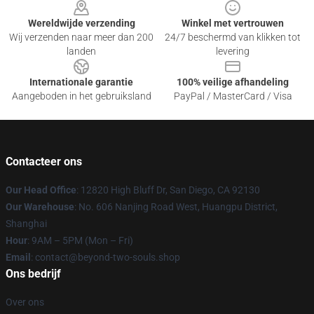
Wereldwijde verzending
Winkel met vertrouwen
Wij verzenden naar meer dan 200
24/7 beschermd van klikken tot
landen
levering
Internationale garantie
100% veilige afhandeling
Aangeboden in het gebruiksland
PayPal / MasterCard / Visa
Contacteer ons
Our Head Office
: 12820 High Bluff Dr, San Diego, CA 92130
Our Warehouse
: No. 606 Nanjing Road West, Huangpu District,
Shanghai
Hour
: 9AM – 5PM (Mon – Fri)
Email
: contact@beyond-two-souls.shop
Ons bedrijf
Over ons