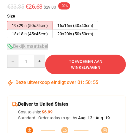
€33.35
€26.68
-20%
$29.00
Size
19x29in (50x75cm)
16x16in (40x40cm)
18x18in (45x45cm)
20x20in (50x50cm)
Bekijk maattabel
Quantity
TOEVOEGEN AAN
WINKELWAGEN
Deze uitverkoop eindigt over
01
:
50
:
54
Deliver to United States
Cost to ship:
$6.99
Standard - Order today to get by
Aug. 12 - Aug. 19