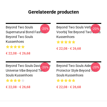
Gerelateerde producten
Beyond Two Souls
Beyond Two Souls Verbonden
-20%
-20%
Supernatural Bond Fashion
Voorbij Tee Beyond Two Souls
Beyond Two Souls
Kussenhoes
Kussenhoes
€ 22,08 - € 26,68
€ 22,08 - € 26,68
Beyond Two Souls David Cage
Beyond Two Souls Aiden's
-20%
-20%
Universe Vibe Beyond Two
Protector Style Beyond Two
Souls Kussenhoes
Souls Kussenhoes
€ 22,08 - € 26,68
€ 22,08 - € 26,68
Footer