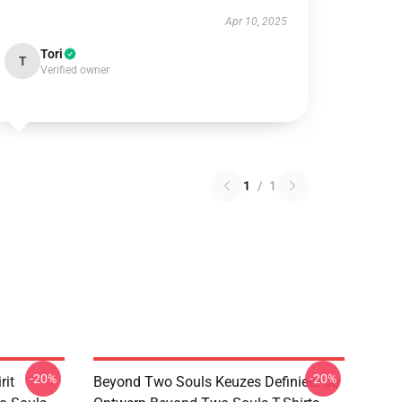
Apr 10, 2025
Tori
T
Verified owner
1
/
1
-20%
-20%
rit
Beyond Two Souls Keuzes Definieer Je