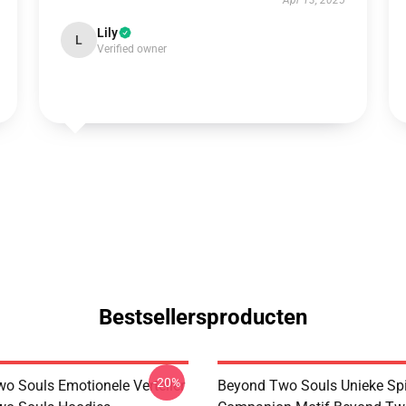
Apr 13, 2025
Lily
L
Verified owner
Bestsellersproducten
-20%
o Souls Emotionele Verteller
Beyond Two Souls Unieke Spi