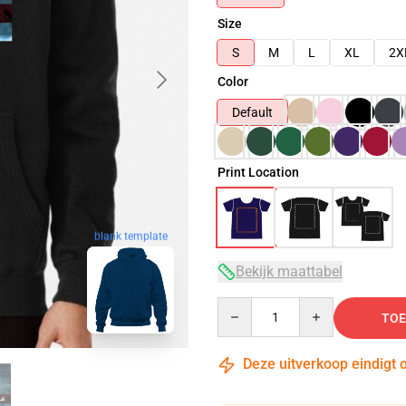
Size
S
M
L
XL
2X
Color
Default
Print Location
blank template
Bekijk maattabel
Quantity
TOE
Deze uitverkoop eindigt 