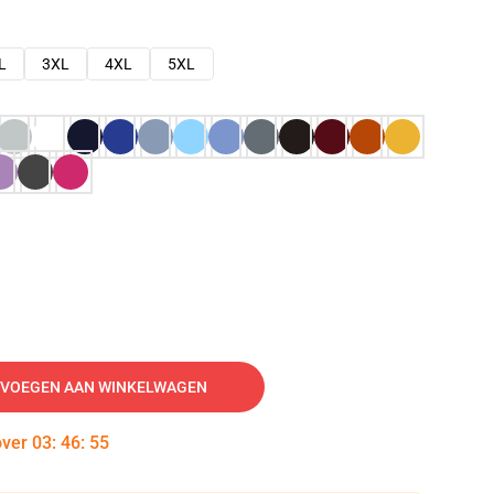
L
3XL
4XL
5XL
VOEGEN AAN WINKELWAGEN
over
03
:
46
:
54