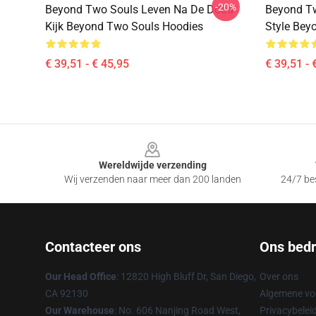
-20%
Beyond Two Souls Leven Na De Dood
Beyond Tw
Kijk Beyond Two Souls Hoodies
Style Bey
€ 39,51 - € 45,95
€ 39,51 - 
Footer
Wereldwijde verzending
Wij verzenden naar meer dan 200 landen
24/7 bes
Contacteer ons
Ons bedri
Our Head Office
: 12820 High Bluff Dr, San Diego,
Over ons
CA 92130
Algemene v
Our Warehouse
: No. 606 Nanjing Road West,
Privacybelei