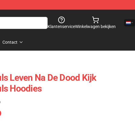
Klantenservice
Winkelwagen bekijken
Contact
ls Leven Na De Dood Kijk
ls Hoodies
)