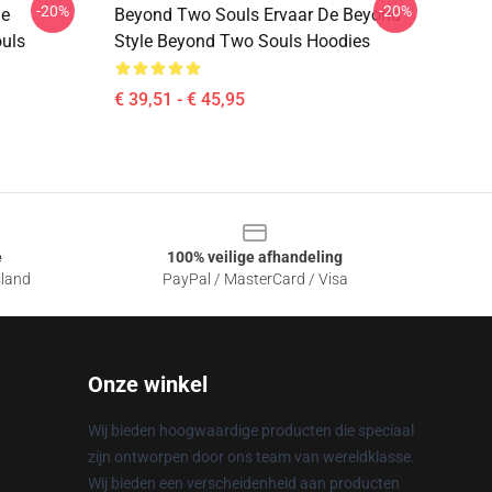
-20%
-20%
ge
Beyond Two Souls Ervaar De Beyond
uls
Style Beyond Two Souls Hoodies
€ 39,51 - € 45,95
e
100% veilige afhandeling
sland
PayPal / MasterCard / Visa
Onze winkel
Wij bieden hoogwaardige producten die speciaal
zijn ontworpen door ons team van wereldklasse.
Wij bieden een verscheidenheid aan producten