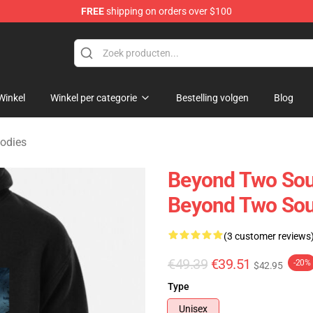
FREE
shipping on orders over $100
Merchandise Store
Winkel
Winkel per categorie
Bestelling volgen
Blog
odies
Beyond Two Sou
Beyond Two Sou
(3 customer reviews
€49.39
€39.51
-20%
$42.95
Type
Unisex