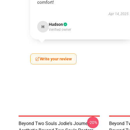
comfort!
Apr 14, 2025
Hudson
H
Verified owner
Write your review
-20%
Beyond Two Souls Jodie's Journey
Beyond Tw