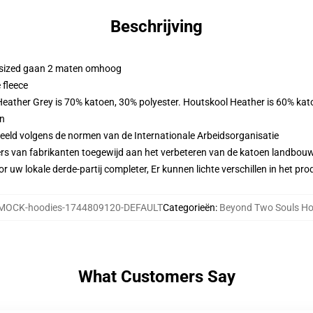
Beschrijving
ersized gaan 2 maten omhoog
 fleece
 Heather Grey is 70% katoen, 30% polyester. Houtskool Heather is 60% kat
en
eeld volgens de normen van de Internationale Arbeidsorganisatie
ers van fabrikanten toegewijd aan het verbeteren van de katoen landbouw 
r uw lokale derde-partij completer, Er kunnen lichte verschillen in het p
MOCK-hoodies-1744809120-DEFAULT
Categorieën
:
Beyond Two Souls Ho
What Customers Say