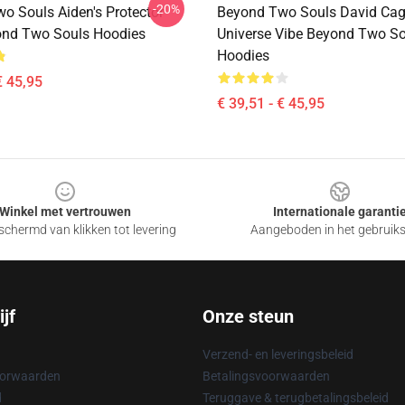
-20%
o Souls Aiden's Protector
Beyond Two Souls David Ca
ond Two Souls Hoodies
Universe Vibe Beyond Two So
Hoodies
€ 45,95
€ 39,51 - € 45,95
Winkel met vertrouwen
Internationale garanti
chermd van klikken tot levering
Aangeboden in het gebruik
jf
Onze steun
Verzend- en leveringsbeleid
oorwaarden
Betalingsvoorwaarden
d
Teruggave & terugbetalingsbeleid