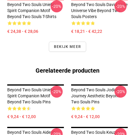
Beyond Two Souls Unieke
Beyond Two Souls David Cage
-20%
-20%
Spirit Companion Motif
Universe Vibe Beyond Two
Beyond Two Souls T-Shirts
Souls Posters
€ 24,38 - € 28,06
€ 18,21 - € 42,22
BEKIJK MEER
Gerelateerde producten
Beyond Two Souls Unieke
Beyond Two Souls Jodie's
-20%
-20%
Spirit Companion Motif
Journey Aesthetic Beyond
Beyond Two Souls Pins
Two Souls Pins
€ 9,24 - € 12,00
€ 9,24 - € 12,00
Beyond Two Souls Aiden's
Beyond Two Souls Keuzes
-20%
-20%