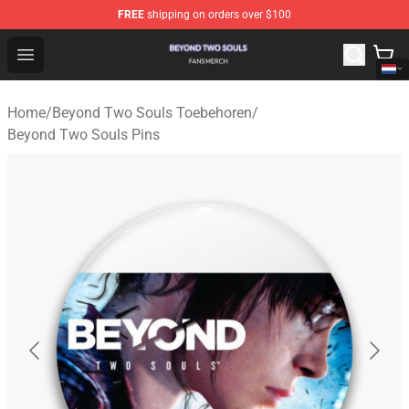
FREE
shipping on orders over $100
Beyond Two Souls Shop - Official Beyond Two Souls Me
Open menu
Home
/
Beyond Two Souls Toebehoren
/
Beyond Two Souls Pins