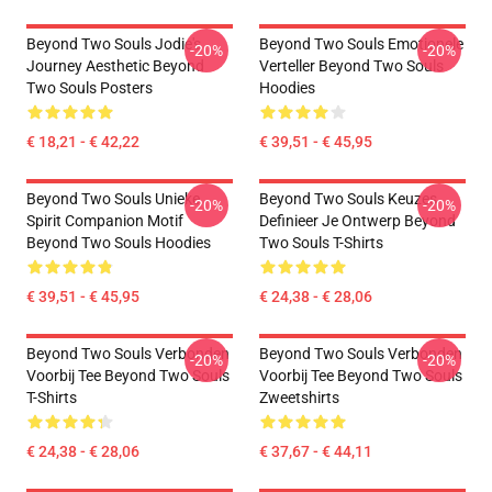
Beyond Two Souls Jodie's
Beyond Two Souls Emotionele
-20%
-20%
Journey Aesthetic Beyond
Verteller Beyond Two Souls
Two Souls Posters
Hoodies
€ 18,21 - € 42,22
€ 39,51 - € 45,95
Beyond Two Souls Unieke
Beyond Two Souls Keuzes
-20%
-20%
Spirit Companion Motif
Definieer Je Ontwerp Beyond
Beyond Two Souls Hoodies
Two Souls T-Shirts
€ 39,51 - € 45,95
€ 24,38 - € 28,06
Beyond Two Souls Verbonden
Beyond Two Souls Verbonden
-20%
-20%
Voorbij Tee Beyond Two Souls
Voorbij Tee Beyond Two Souls
T-Shirts
Zweetshirts
€ 24,38 - € 28,06
€ 37,67 - € 44,11