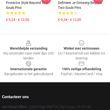
Protector Style Beyond Two
Definieer Je Ontwerp Beyond
Souls Pins
Two Souls Pins
€ 9,24 - € 12,00
€ 9,24 - € 12,00
Footer
Wereldwijde verzending
Winkel met vertrouwen
Wij verzenden naar meer dan 200
24/7 beschermd van klikken tot
landen
levering
Internationale garantie
100% veilige afhandeling
Aangeboden in het gebruiksland
PayPal / MasterCard / Visa
Contacteer ons
Our Head Office
: 12820 High Bluff Dr, San Diego, CA 92130