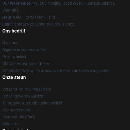
Our Warehouse
: No. 606 Nanjing Road West, Huangpu District,
Shanghai
Hour
: 9AM – 5PM (Mon – Fri)
Email
: contact@beyond-two-souls.shop
Ons bedrijf
Over ons
Algemene voorwaarden
Privacybeleid
DMCA - Auteursrechtbeleid
CA SB657: Wet op de transparantie van de toeleveringsketen
Onze steun
Verzend- en leveringsbeleid
Betalingsvoorwaarden
Teruggave & terugbetalingsbeleid
Contacteer ons
Klantenhulp (FAQ)
Whosale