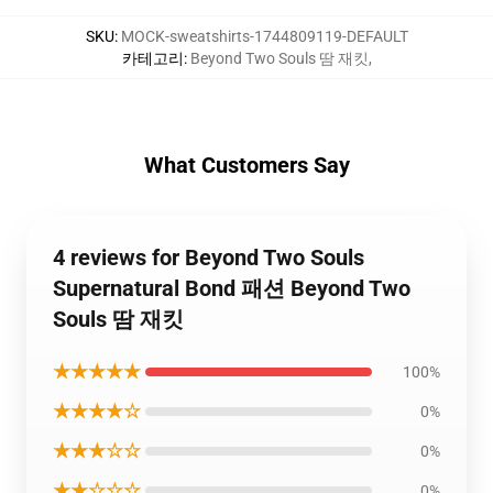
SKU
:
MOCK-sweatshirts-1744809119-DEFAULT
카테고리
:
Beyond Two Souls 땀 재킷
,
What Customers Say
4 reviews for Beyond Two Souls
Supernatural Bond 패션 Beyond Two
Souls 땀 재킷
★★★★★
100%
★★★★☆
0%
★★★☆☆
0%
★★☆☆☆
0%