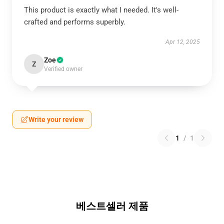
This product is exactly what I needed. It's well-
crafted and performs superbly.
Apr 12, 2025
Zoe
Z
Verified owner
Write your review
1
/
1
베스트셀러 제품