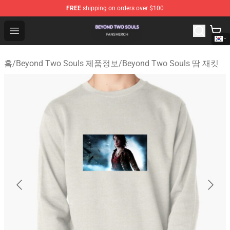
FREE
shipping on orders over $100
Beyond Two Souls Shop - Official Beyond Two Souls Me
Open menu
홈
/
Beyond Two Souls 제품정보
/
Beyond Two Souls 땀 재킷