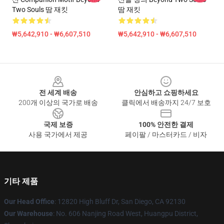
Two Souls 땀 재킷
땀 재킷
₩5,642,910 - ₩6,607,510
₩5,642,910 - ₩6,607,510
Footer
전 세계 배송
안심하고 쇼핑하세요
200개 이상의 국가로 배송
클릭에서 배송까지 24/7 보호
국제 보증
100% 안전한 결제
사용 국가에서 제공
페이팔 / 마스터카드 / 비자
기타 제품
Our Head Office
: 12820 High Bluff Dr, San Diego, CA 92130
Our Warehouse
: No. 606 Nanjing Road West, Huangpu District,