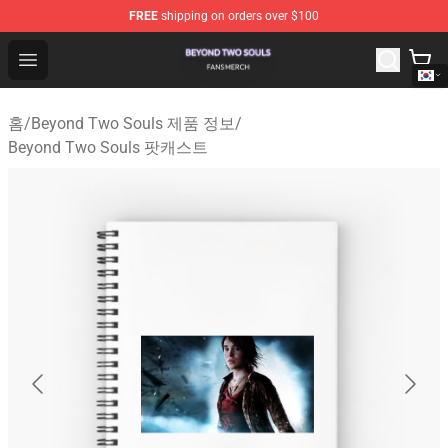
FREE
shipping on orders over $100
Beyond Two Souls Shop - Official Beyond Two Souls Me
Open menu
홈
/
Beyond Two Souls 제품 정보
/
Beyond Two Souls 팟캐스트