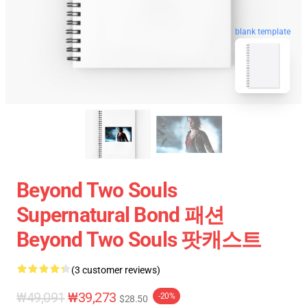
blank template
Beyond Two Souls
Supernatural Bond 패션
Beyond Two Souls 팟캐스트
(3 customer reviews)
₩49,091
₩39,273
-20%
$28.50