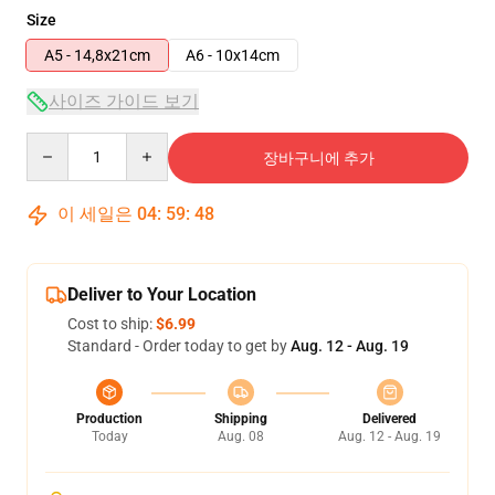
Size
A5 - 14,8x21cm
A6 - 10x14cm
사이즈 가이드 보기
Quantity
장바구니에 추가
이 세일은
04
:
59
:
47
Deliver to Your Location
Cost to ship:
$6.99
Standard - Order today to get by
Aug. 12 - Aug. 19
Production
Shipping
Delivered
Today
Aug. 08
Aug. 12 - Aug. 19