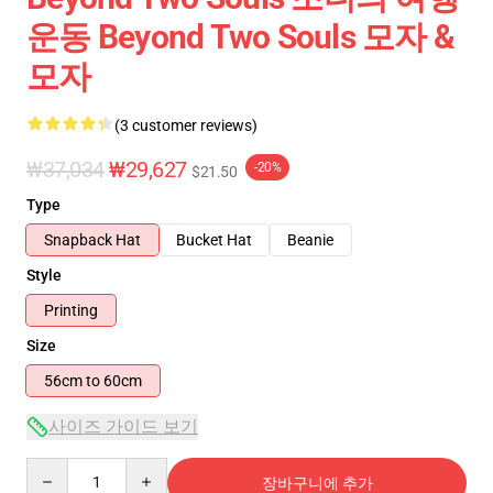
운동 Beyond Two Souls 모자 &
모자
(3 customer reviews)
₩37,034
₩29,627
-20%
$21.50
Type
Snapback Hat
Bucket Hat
Beanie
Style
Printing
Size
56cm to 60cm
사이즈 가이드 보기
Quantity
장바구니에 추가