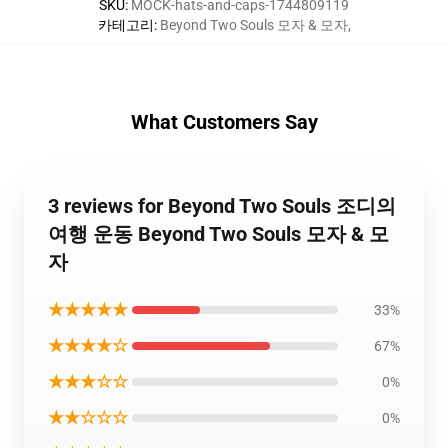
SKU
:
MOCK-hats-and-caps-1744809119
카테고리
:
Beyond Two Souls 모자 & 모자
,
What Customers Say
3 reviews for Beyond Two Souls 조디의
여행 운동 Beyond Two Souls 모자 & 모
자
★★★★★
33%
★★★★☆
67%
★★★☆☆
0%
★★☆☆☆
0%