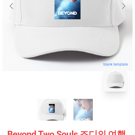
blank template
Beyond Two Souls 조디의 여행