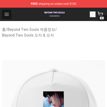
FREE
shipping on orders over $100
Beyond Two Souls Shop - Official Beyond Two Souls Me
Open menu
홈
/
Beyond Two Souls 제품정보
/
Beyond Two Souls 모자 & 모자