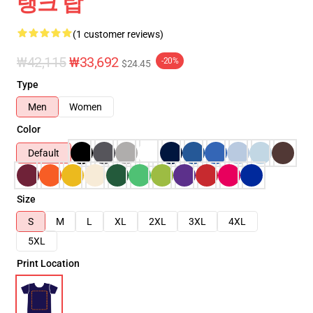
탱크 탑
(1 customer reviews)
₩42,115
₩33,692
-20%
$24.45
Type
Men
Women
Color
Default
Size
S
M
L
XL
2XL
3XL
4XL
5XL
Print Location