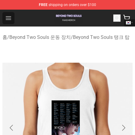
FREE
shipping on orders over $100
Beyond Two Souls Shop - Official Beyond Two Souls Me
Open menu
홈
/
Beyond Two Souls 운동 장치
/
Beyond Two Souls 탱크 탑