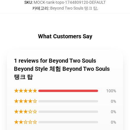
SKU
:
MOCK-tank-tops-1744809120-DEFAULT
카테고리
:
Beyond Two Souls 탱크 탑
,
What Customers Say
1 reviews for Beyond Two Souls
Beyond Style 체험 Beyond Two Souls
탱크 탑
★★★★★
100%
★★★★☆
0%
★★★☆☆
0%
★★☆☆☆
0%