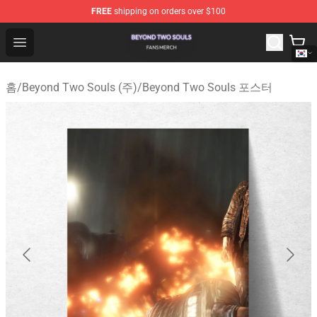
FREE
shipping on orders over $100
Beyond Two Souls Shop - Official Beyond Two Souls Me
Open menu
홈
/
Beyond Two Souls (주)
/
Beyond Two Souls 포스터