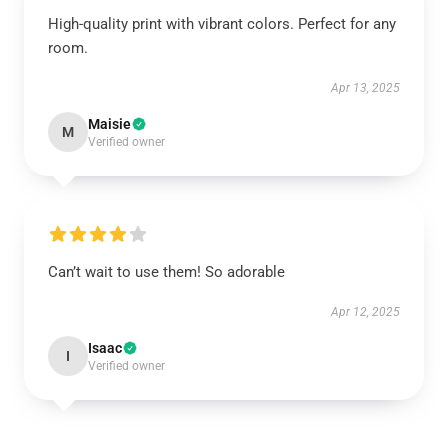
High-quality print with vibrant colors. Perfect for any
room.
Apr 13, 2025
Maisie
M
Verified owner
Can’t wait to use them! So adorable
Apr 12, 2025
Isaac
I
Verified owner