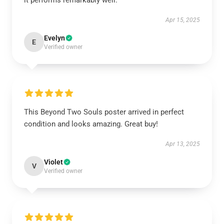
it performs remarkably well.
Apr 15, 2025
Evelyn
E
Verified owner
This Beyond Two Souls poster arrived in perfect
condition and looks amazing. Great buy!
Apr 13, 2025
Violet
V
Verified owner