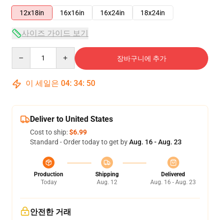
12x18in
16x16in
16x24in
18x24in
사이즈 가이드 보기
Quantity
장바구니에 추가
이 세일은
04
:
34
:
49
Deliver to United States
Cost to ship:
$6.99
Standard - Order today to get by
Aug. 16 - Aug. 23
Production
Shipping
Delivered
Today
Aug. 12
Aug. 16 - Aug. 23
안전한 거래