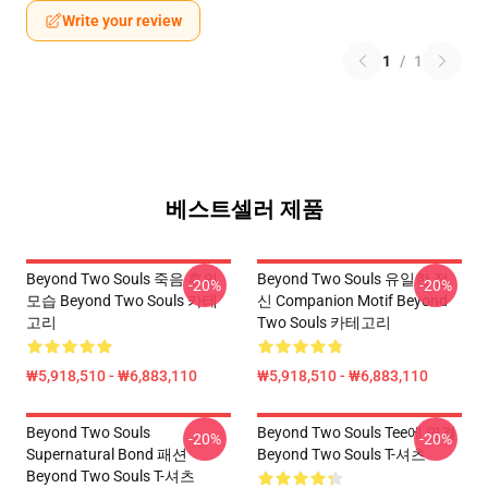
Write your review
1
/
1
베스트셀러 제품
Beyond Two Souls 죽음 후의
Beyond Two Souls 유일한 정
-20%
-20%
모습 Beyond Two Souls 카테
신 Companion Motif Beyond
고리
Two Souls 카테고리
₩5,918,510 - ₩6,883,110
₩5,918,510 - ₩6,883,110
Beyond Two Souls
Beyond Two Souls Tee에 연결
-20%
-20%
Supernatural Bond 패션
Beyond Two Souls T-셔츠
Beyond Two Souls T-셔츠