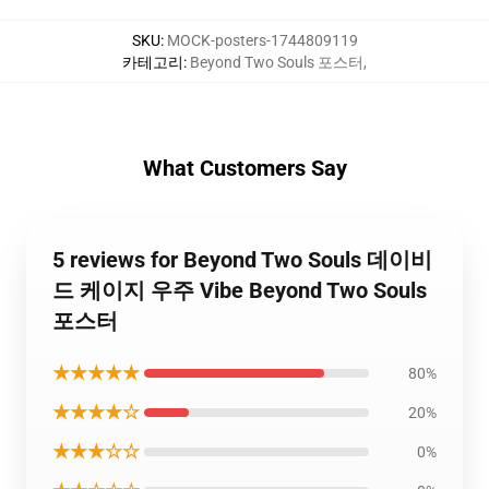
SKU
:
MOCK-posters-1744809119
카테고리
:
Beyond Two Souls 포스터
,
What Customers Say
5 reviews for Beyond Two Souls 데이비
드 케이지 우주 Vibe Beyond Two Souls
포스터
★★★★★
80%
★★★★☆
20%
★★★☆☆
0%