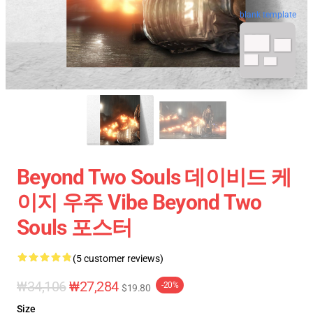
blank template
Beyond Two Souls 데이비드 케
이지 우주 Vibe Beyond Two
Souls 포스터
(5 customer reviews)
₩34,106
₩27,284
-20%
$19.80
Size