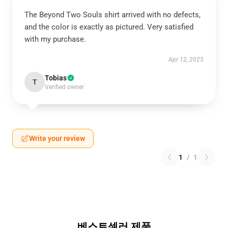
The Beyond Two Souls shirt arrived with no defects,
and the color is exactly as pictured. Very satisfied
with my purchase.
Apr 12, 2025
Tobias
T
Verified owner
Write your review
1
/
1
베스트셀러 제품