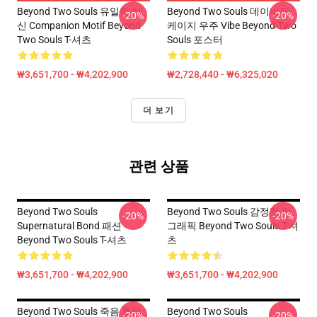
Beyond Two Souls 유일한 정
Beyond Two Souls 데이비드
-20%
-20%
신 Companion Motif Beyond
케이지 우주 Vibe Beyond Two
Two Souls T-셔츠
Souls 포스터
₩3,651,700 - ₩4,202,900
₩2,728,440 - ₩6,325,020
더 보기
관련 상품
Beyond Two Souls
Beyond Two Souls 감정적 인
-20%
-20%
Supernatural Bond 패션
그래픽 Beyond Two Souls T-셔
Beyond Two Souls T-셔츠
츠
₩3,651,700 - ₩4,202,900
₩3,651,700 - ₩4,202,900
Beyond Two Souls 죽음 후의
Beyond Two Souls
-20%
-20%