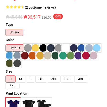
(2 customer reviews)
₩45,646
₩36,517
-20%
$26.50
Type
Unisex
Color
Default
Size
S
M
L
XL
2XL
3XL
4XL
5XL
Print Location