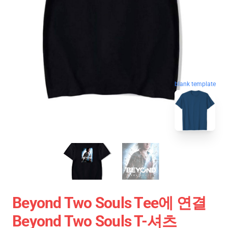
blank template
Beyond Two Souls Tee에 연결
Beyond Two Souls T-셔츠