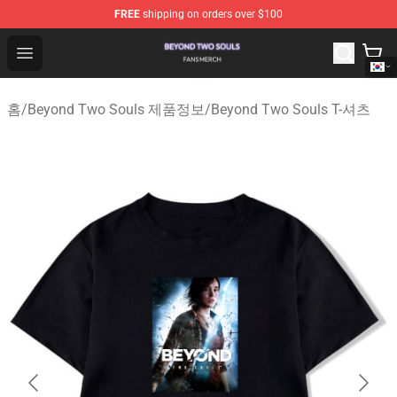
FREE
shipping on orders over $100
Beyond Two Souls Shop - Official Beyond Two Souls Me
Open menu
홈
/
Beyond Two Souls 제품정보
/
Beyond Two Souls T-셔츠