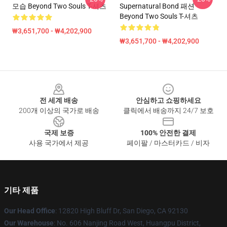
모습 Beyond Two Souls T-셔츠
Supernatural Bond 패션
Beyond Two Souls T-셔츠
₩3,651,700 - ₩4,202,900
₩3,651,700 - ₩4,202,900
Footer
전 세계 배송
안심하고 쇼핑하세요
200개 이상의 국가로 배송
클릭에서 배송까지 24/7 보호
국제 보증
100% 안전한 결제
사용 국가에서 제공
페이팔 / 마스터카드 / 비자
기타 제품
Our Head Office
: 12820 High Bluff Dr, San Diego, CA 92130
Our Warehouse
: No. 606 Nanjing Road West, Huangpu District,