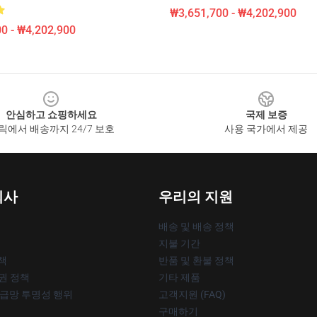
₩3,651,700 - ₩4,202,900
0 - ₩4,202,900
안심하고 쇼핑하세요
국제 보증
릭에서 배송까지 24/7 보호
사용 국가에서 제공
회사
우리의 지원
배송 및 배송 정책
지불 기간
책
반품 및 환불 정책
작권 정책
기타 제품
공급망 투명성 행위
고객지원 (FAQ)
구매하기