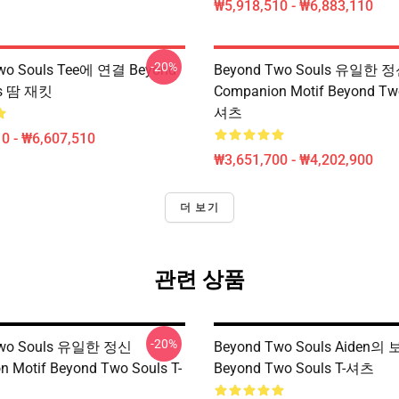
₩5,918,510 - ₩6,883,110
-20%
wo Souls Tee에 연결 Beyond
Beyond Two Souls 유일한 
ls 땀 재킷
Companion Motif Beyond Two
셔츠
0 - ₩6,607,510
₩3,651,700 - ₩4,202,900
더 보기
관련 상품
-20%
Two Souls 유일한 정신
Beyond Two Souls Aiden
 Motif Beyond Two Souls T-
Beyond Two Souls T-셔츠