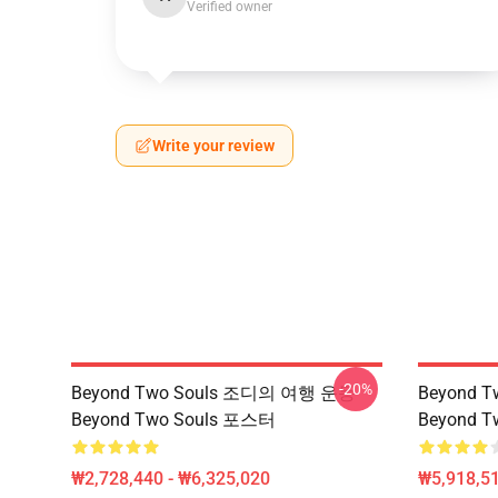
Verified owner
Write your review
-20%
Beyond Two Souls 조디의 여행 운동
Beyond 
Beyond Two Souls 포스터
Beyond 
₩2,728,440 - ₩6,325,020
₩5,918,51