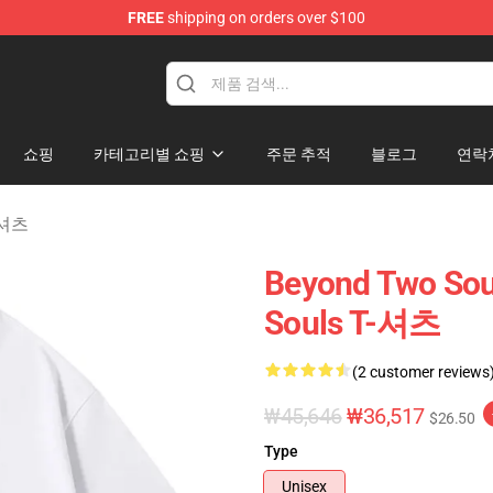
FREE
shipping on orders over $100
Merchandise Store
쇼핑
카테고리별 쇼핑
주문 추적
블로그
연락
T-셔츠
Beyond Two So
Souls T-셔츠
(2 customer reviews
₩45,646
₩36,517
$26.50
Type
Unisex