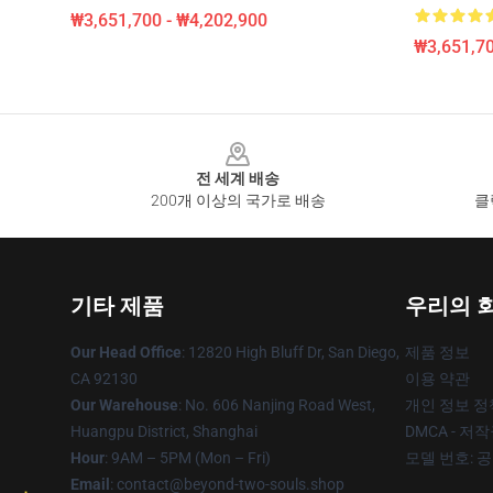
₩3,651,700 - ₩4,202,900
₩3,651,70
Footer
전 세계 배송
200개 이상의 국가로 배송
클
기타 제품
우리의 
Our Head Office
: 12820 High Bluff Dr, San Diego,
제품 정보
CA 92130
이용 약관
Our Warehouse
: No. 606 Nanjing Road West,
개인 정보 정
Huangpu District, Shanghai
DMCA - 저
Hour
: 9AM – 5PM (Mon – Fri)
모델 번호: 
Email
: contact@beyond-two-souls.shop