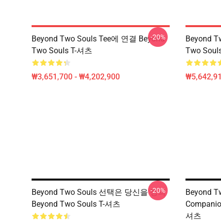
-20%
Beyond Two Souls Tee에 연결 Beyond
Beyond T
Two Souls T-셔츠
Two Sou
₩3,651,700 - ₩4,202,900
₩5,642,91
-20%
Beyond Two Souls 선택은 당신을 정의
Beyond 
Beyond Two Souls T-셔츠
Companion
셔츠