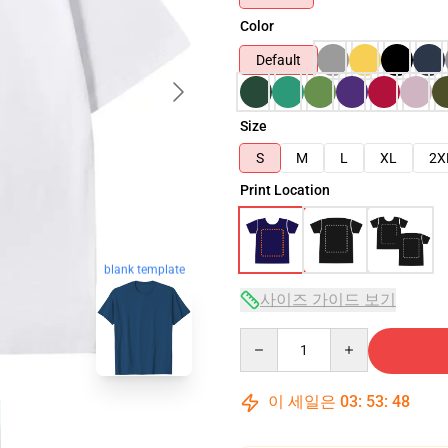
Color
Default
Size
S
M
L
XL
2X
Print Location
blank template
사이즈 가이드 보기
Quantity
이 세일은
03
:
53
:
47