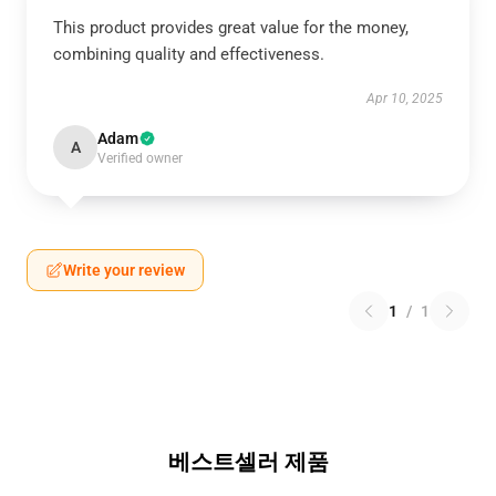
This product provides great value for the money,
combining quality and effectiveness.
Apr 10, 2025
Adam
A
Verified owner
Write your review
1
/
1
베스트셀러 제품