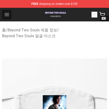
FREE
shipping on orders over $100
Beyond Two Souls Shop - Official Beyond Two Souls Me
Open menu
홈
/
Beyond Two Souls 제품 정보
/
Beyond Two Souls 얼굴 마스크