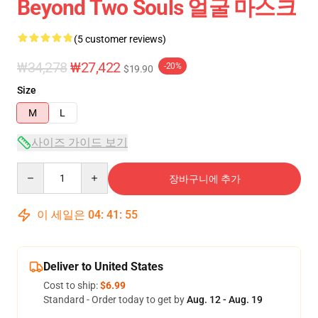
Beyond Two Souls 얼굴 마스크
(5 customer reviews)
₩34,278
₩27,422
-20%
$19.90
Size
M
L
사이즈 가이드 보기
Quantity
장바구니에 추가
이 세일은
04
:
41
:
54
Deliver to United States
Cost to ship:
$6.99
Standard - Order today to get by
Aug. 12 - Aug. 19