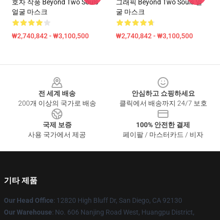
호자 작풍 Beyond Two Souls
그래픽 Beyond Two Souls 얼
얼굴 마스크
굴 마스크
₩2,740,842 - ₩3,100,500
₩2,740,842 - ₩3,100,500
Footer
전 세계 배송
안심하고 쇼핑하세요
200개 이상의 국가로 배송
클릭에서 배송까지 24/7 보호
국제 보증
100% 안전한 결제
사용 국가에서 제공
페이팔 / 마스터카드 / 비자
기타 제품
Our Head Office
: 12820 High Bluff Dr, San Diego, CA 92130
Our Warehouse
: No. 606 Nanjing Road West, Huangpu District,