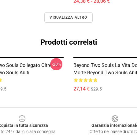
24,38 € - 28,06 €
VISUALIZZA ALTRO
Prodotti correlati
-20%
o Souls Collegato Oltre Tee
Beyond Two Souls La Vita D
o Souls Abiti
Morte Beyond Two Souls Abit
27,14 €
9.5
$29.5
cquista in tutta sicurezza
Garanzia internazional
to 24/7 dai clic alla consegna
Offerto nel paese di utiliz