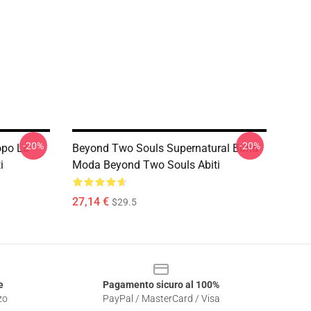
-20%
-20%
opo La
Beyond Two Souls Supernatural Bond
i
Moda Beyond Two Souls Abiti
27,14 €
$29.5
e
Pagamento sicuro al 100%
zo
PayPal / MasterCard / Visa