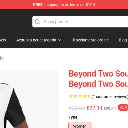
FREE
shipping on orders over $100
Merchandise Store
zio
Acquista per categoria
Tracciamento ordine
Blog
ti
Beyond Two Souls
Beyond Two Soul
(1 customer reviews
€33.93
€27.14
-20%
$29.50
Type
Women