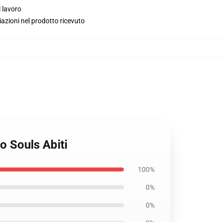
l lavoro
iazioni nel prodotto ricevuto
o Souls Abiti
100%
0%
0%