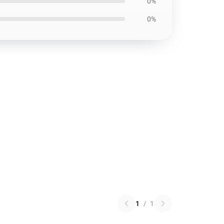
0%
0%
1
/
1