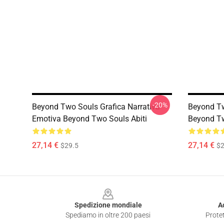
-20%
Beyond Two Souls Grafica Narrativa
Beyond Tw
Emotiva Beyond Two Souls Abiti
Beyond Tw
27,14 €
27,14 €
$29.5
$2
Footer
Spedizione mondiale
A
Spediamo in oltre 200 paesi
Protet