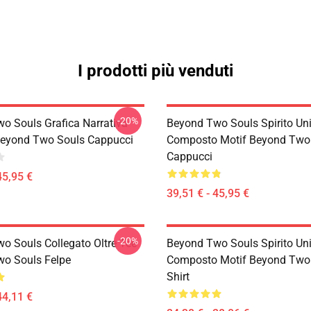
I prodotti più venduti
-20%
o Souls Grafica Narrativa
Beyond Two Souls Spirito Un
eyond Two Souls Cappucci
Composto Motif Beyond Two
Cappucci
45,95 €
39,51 € - 45,95 €
-20%
o Souls Collegato Oltre Tee
Beyond Two Souls Spirito Un
o Souls Felpe
Composto Motif Beyond Two 
Shirt
44,11 €