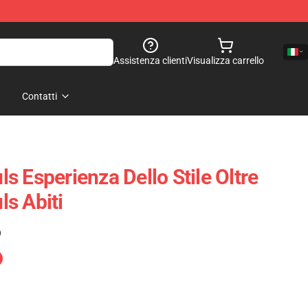
Assistenza clienti
Visualizza carrello
Contatti
 Esperienza Dello Stile Oltre
s Abiti
)