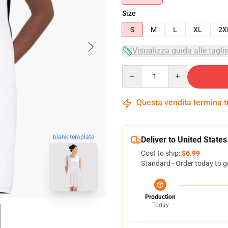
Size
S
M
L
XL
2X
Visualizza guida alle tagli
Quantity
Questa vendita termina 
blank template
Deliver to United States
Cost to ship:
$6.99
Standard - Order today to g
Production
Today