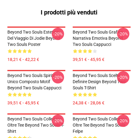
I prodotti più venduti
Beyond Two Souls Estetica
Beyond Two Souls Grafica
-20%
-20%
Del Viaggio Di Jodie Beyond
Narrativa Emotiva Beyond
Two Souls Poster
Two Souls Cappucci
18,21 € - 42,22 €
39,51 € - 45,95 €
Beyond Two Souls Spirito
Beyond Two Souls Scelte
-20%
-20%
Unico Composto Motif
Definire Design Beyond Two
Beyond Two Souls Cappucci
Souls T-Shirt
39,51 € - 45,95 €
24,38 € - 28,06 €
Beyond Two Souls Collegato
Beyond Two Souls Collegato
-20%
-20%
Oltre Tee Beyond Two Souls T-
Oltre Tee Beyond Two Souls
Shirt
Felpe