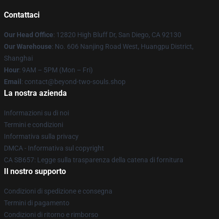
Contattaci
Our Head Office
: 12820 High Bluff Dr, San Diego, CA 92130
Our Warehouse
: No. 606 Nanjing Road West, Huangpu District,
Shanghai
Hour
: 9AM – 5PM (Mon – Fri)
Email
: contact@beyond-two-souls.shop
La nostra azienda
Informazioni su di noi
Termini e condizioni
Informativa sulla privacy
DMCA - Informativa sul copyright
CA SB657: Legge sulla trasparenza della catena di fornitura
Il nostro supporto
Condizioni di spedizione e consegna
Termini di pagamento
Condizioni di ritorno e rimborso