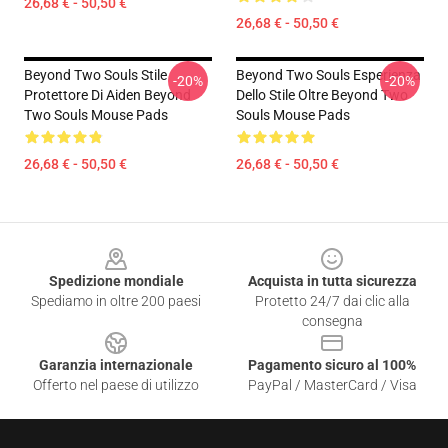
26,68 € - 50,50 €
26,68 € - 50,50 €
Beyond Two Souls Stile
Beyond Two Souls Esperienza
-20%
-20%
Protettore Di Aiden Beyond
Dello Stile Oltre Beyond Two
Two Souls Mouse Pads
Souls Mouse Pads
26,68 € - 50,50 €
26,68 € - 50,50 €
Footer
Spedizione mondiale
Acquista in tutta sicurezza
Spediamo in oltre 200 paesi
Protetto 24/7 dai clic alla
consegna
Garanzia internazionale
Pagamento sicuro al 100%
Offerto nel paese di utilizzo
PayPal / MasterCard / Visa