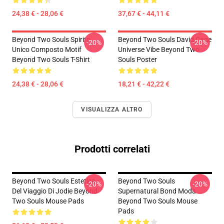
24,38 € - 28,06 €
37,67 € - 44,11 €
Beyond Two Souls Spirito
Beyond Two Souls David Cage
-20%
-20%
Unico Composto Motif
Universe Vibe Beyond Two
Beyond Two Souls T-Shirt
Souls Poster
24,38 € - 28,06 €
18,21 € - 42,22 €
VISUALIZZA ALTRO
Prodotti correlati
Beyond Two Souls Estetica
Beyond Two Souls
-20%
-20%
Del Viaggio Di Jodie Beyond
Supernatural Bond Moda
Two Souls Mouse Pads
Beyond Two Souls Mouse
Pads