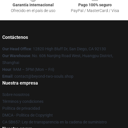
Garantía internacional
Pago 100% seguro
Ofrecido en el país de uso
PayPal / MasterCard / Visa
Contáctenos
Our Head Office
: 12820 High Bluff Dr, San Diego, CA 92130
Our Warehouse
: No. 606 Nanjing Road West, Huangpu District,
Shanghai
Hour
: 9AM – 5PM (Mon – Fri)
Email
: contact@beyond-two-souls.shop
Nuestra empresa
Sobre nosotros
Términos y condiciones
Política de privacidad
DMCA - Política de Copyright
CA SB657: Ley de transparencia en la cadena de suministro