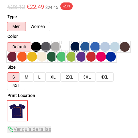
€28.12
€22.49
-20%
$24.45
Type
Men
Women
Color
Default
Size
S
M
L
XL
2XL
3XL
4XL
5XL
Print Location
Ver guía de tallas