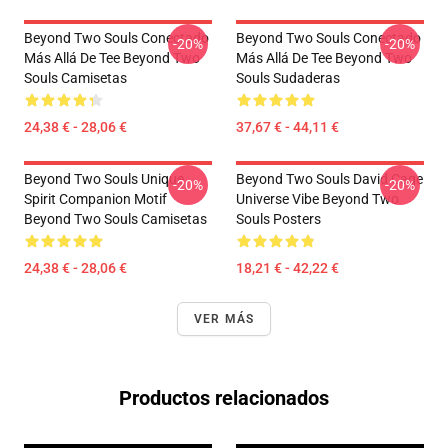
Beyond Two Souls Conectado
Beyond Two Souls Conectado
-20%
-20%
Más Allá De Tee Beyond Two
Más Allá De Tee Beyond Two
Souls Camisetas
Souls Sudaderas
24,38 € - 28,06 €
37,67 € - 44,11 €
Beyond Two Souls Unique
Beyond Two Souls David Cage
-20%
-20%
Spirit Companion Motif
Universe Vibe Beyond Two
Beyond Two Souls Camisetas
Souls Posters
24,38 € - 28,06 €
18,21 € - 42,22 €
VER MÁS
Productos relacionados