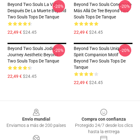
Beyond Two Souls La Vida
Beyond Two Souls Conectado
-20%
-20%
Después De La Muerte Beyond
Más Allá De Tee Beyond Two
Two Souls Tops De Tanque
Souls Tops De Tanque
22,49 €
$24.45
22,49 €
$24.45
Beyond Two Souls Jodie's
Beyond Two Souls Unique
-20%
-20%
Journey Aesthetic Beyond
Spirit Companion Motif
Two Souls Tops De Tanque
Beyond Two Souls Tops De
Tanque
22,49 €
$24.45
22,49 €
$24.45
Footer
Envío mundial
Compra con confianza
Enviamos a más de 200 países
Protegido 24/7 desde los clics
hasta la entrega