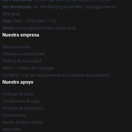
Our Warehouse
: No. 606 Nanjing Road West, Huangpu District,
Shanghai
Hour
: 9AM – 5PM (Mon – Fri)
Email
: contact@beyond-two-souls.shop
Nuestra empresa
Sobre nosotros
Términos y condiciones
Política de privacidad
DMCA - Política de Copyright
CA SB657: Ley de transparencia en la cadena de suministro
Nuestro apoyo
Políticas de envío
Condiciones de pago
Políticas de reembolso
Contáctenos
Ayuda al cliente (FAQ)
Mayorista