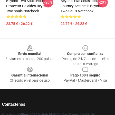
Beyond Two Souls Estilo
Beyond Two Souls Jodie's
-20%
-20%
Protector De Aiden Beyond
Journey Aesthetic Beyond
Two Souls Notebook
Two Souls Notebook
23,75 € - 26,22 €
23,75 € - 26,22 €
Footer
Envío mundial
Compra con confianza
Enviamos a más de 200 países
Protegido 24/7 desde los clics
hasta la entrega
Garantía internacional
Pago 100% seguro
Ofrecido en el país de uso
PayPal / MasterCard / Visa
Contáctenos
Our Head Office
: 12820 High Bluff Dr, San Diego, CA 92130