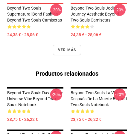
Beyond Two Souls
Beyond Two Souls Jodie's
-20%
-20%
Supernatural Bond Fashion
Journey Aesthetic Beyond
Beyond Two Souls Camisetas
Two Souls Camisetas
24,38 € - 28,06 €
24,38 € - 28,06 €
VER MÁS
Productos relacionados
Beyond Two Souls David Cage
Beyond Two Souls La Vida
-20%
-20%
Universe Vibe Beyond Two
Después De La Muerte Beyond
Souls Notebook
Two Souls Notebook
23,75 € - 26,22 €
23,75 € - 26,22 €