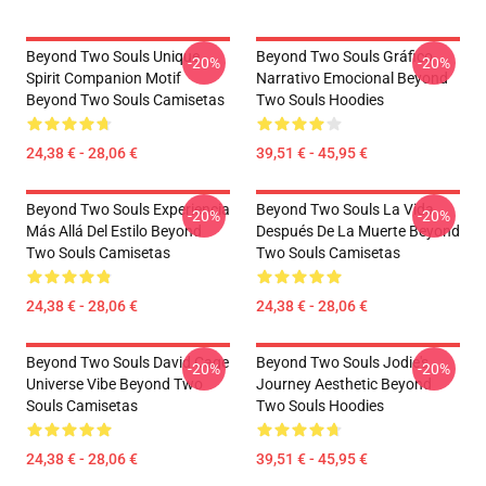
Beyond Two Souls Unique
Beyond Two Souls Gráfico
-20%
-20%
Spirit Companion Motif
Narrativo Emocional Beyond
Beyond Two Souls Camisetas
Two Souls Hoodies
24,38 € - 28,06 €
39,51 € - 45,95 €
Beyond Two Souls Experiencia
Beyond Two Souls La Vida
-20%
-20%
Más Allá Del Estilo Beyond
Después De La Muerte Beyond
Two Souls Camisetas
Two Souls Camisetas
24,38 € - 28,06 €
24,38 € - 28,06 €
Beyond Two Souls David Cage
Beyond Two Souls Jodie's
-20%
-20%
Universe Vibe Beyond Two
Journey Aesthetic Beyond
Souls Camisetas
Two Souls Hoodies
24,38 € - 28,06 €
39,51 € - 45,95 €