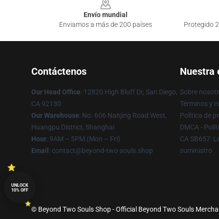
Envío mundial
Enviamos a más de 200 países
Protegido 2
Contáctenos
Nuestra
Our Head Office
: 12820 High Bluff Dr, San Diego,
Sobre nosot
CA 92130
Términos y c
Our Warehouse
: No. 606 Nanjing Road West,
Política de p
Huangpu District, Shanghai
DMCA - Polít
Hour
: 9AM – 5PM (Mon – Fri)
CA SB657: Le
Email
: contact@beyond-two-souls.shop
suministro
UNLOCK
10% OFF
© Beyond Two Souls Shop - Official Beyond Two Souls Merchand