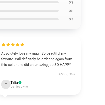
0%
0%
0%
Absolutely love my mug!! So beautiful my
favorite. Will definitely be ordering again from
this seller she did an amazing job SO HAPPY
Apr 10, 2025
Talia
T
Verified owner