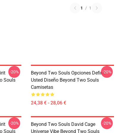
1
/
1
-20%
-20%
rit
Beyond Two Souls Opciones Define
o Souls
Usted Diseño Beyond Two Souls
Camisetas
24,38 € - 28,06 €
-20%
-20%
rit
Beyond Two Souls David Cage
o Souls
Universe Vibe Beyond Two Souls