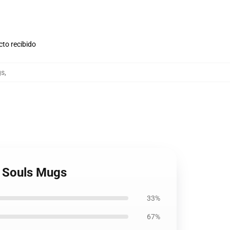
cto recibido
gs
,
o Souls Mugs
33%
67%