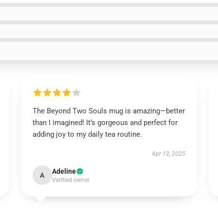
The Beyond Two Souls mug is amazing—better
than I imagined! It’s gorgeous and perfect for
adding joy to my daily tea routine.
Apr 12, 2025
Adeline
A
Verified owner