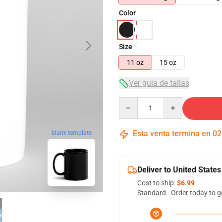
Color
Size
11 oz
15 oz
Ver guía de tallas
Quantity
Esta venta termina en
02
blank template
Deliver to United States
Cost to ship:
$6.99
Standard - Order today to g