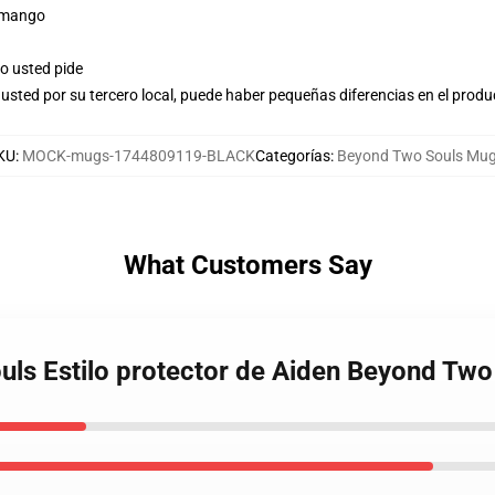
r mango
o usted pide
usted por su tercero local, puede haber pequeñas diferencias en el produ
KU
:
MOCK-mugs-1744809119-BLACK
Categorías
:
Beyond Two Souls Mu
What Customers Say
uls Estilo protector de Aiden Beyond Tw