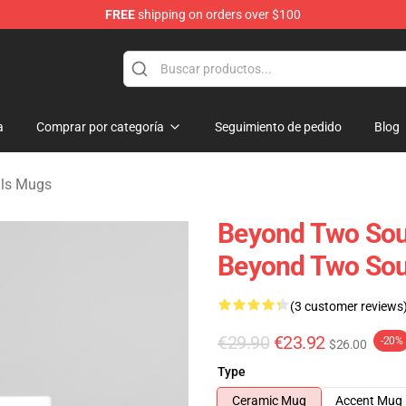
FREE
shipping on orders over $100
Merchandise Store
a
Comprar por categoría
Seguimiento de pedido
Blog
ls Mugs
Beyond Two Soul
Beyond Two So
(3 customer reviews
€29.90
€23.92
-20%
$26.00
Type
Ceramic Mug
Accent Mug