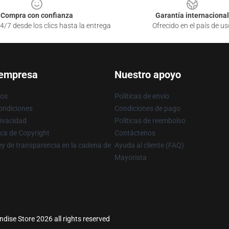
Compra con confianza
Garantía internacional
4/7 desde los clics hasta la entrega
Ofrecido en el país de us
 empresa
Nuestro apoyo
ros
Políticas de envío
ondiciones
Condiciones de pago
rivacidad
Políticas de reembolso
ica de Copyright
Contáctenos
y de transparencia en la cadena de
Ayuda al cliente (FAQ)
Mayorista
ise Store 2026 all rights reserved