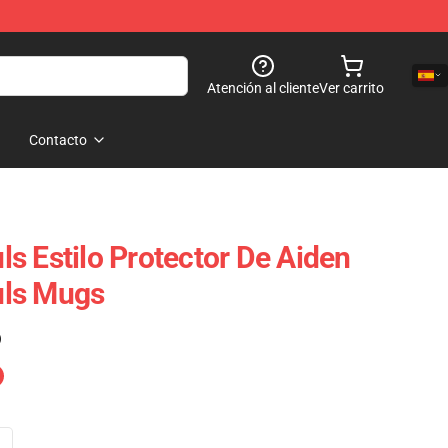
Atención al cliente
Ver carrito
Contacto
s Estilo Protector De Aiden
uls Mugs
)