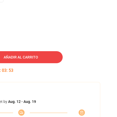
AÑADIR AL CARRITO
:
03
:
52
et by
Aug. 12 - Aug. 19